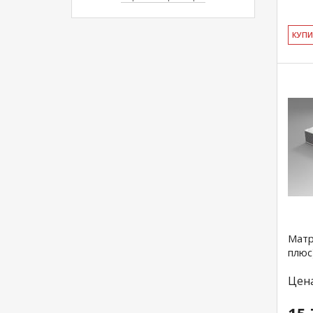
EcoCotton
(1)
Пена Bio Bubble
(0)
КУ­П
Латекс
(1)
Меморикс
(2)
Холкон
(2)
Hard foam
(0)
Массажная пена
(1)
Латексированный кокос
(2)
Волтекс
(1)
Пена Реформ
(4)
Матр
плюс
Цен