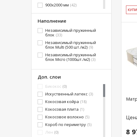
900x2000 мм
(42)
КУ­П
1200x1900 мм
(25)
1200x1950 мм
Наполнение
(9)
1200x2000 мм
(42)
Независимый пружинный
блок
(33)
1400x1900 мм
(25)
Независимый пружинный
1400x1950 мм
(9)
блок Multi (500 шт./м2)
(9)
1400x2000 мм
(42)
Независимый пружинный
1600x1900 мм
(25)
блок Micro (1000шт./м2)
(3)
1600x1950 мм
(9)
1600x2000 мм
(42)
Доп. слои
1800x1900 мм
(25)
Бикокос
(0)
1800x1950 мм
(9)
Искуственный латекс
(3)
1800x2000 мм
(42)
Матр
Кокосовая койра
(18)
2000x1900 мм
(19)
Кокосовая плита
(1)
2000x1950 мм
(6)
Кокосовое волокно
Цен
(5)
2000x2000 мм
(41)
Короб по периметру
(5)
2000x2000 мм
(1)
8 9
Лен
(0)