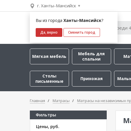
г. Ханты-Мансийск
Вы из города
Ханты-Мансийск
?
Да, верно
Сменить город
Мебель для
Мягкая мебель
Ма
спальни
Столы
Прихожая
Малы
письменные
Главная
Матрасы
Матрасы на независимых п
Фильтры
М
Цены, руб.