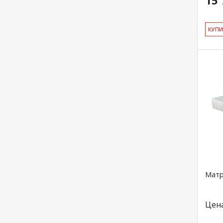
15 
КУ­П
Матр
Цен