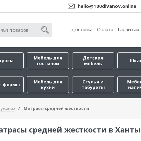
hello@100divanov.online
Доставка
Оплата
Гарантии
Мебель для
Детская
трасы
Шка
гостиной
мебель
Мебель для
Стулья и
Мебе
е формы
кухни
табуреты
нали
ружинах
Матрасы средней жесткости
атрасы средней жесткости в Хант