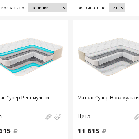
тировать по
Показывать по
ас Супер Рест мульти
Матрас Супер Нова мульти
а
Цена
615
11 615