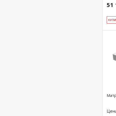
51 
КУ­П
Матр
Цен