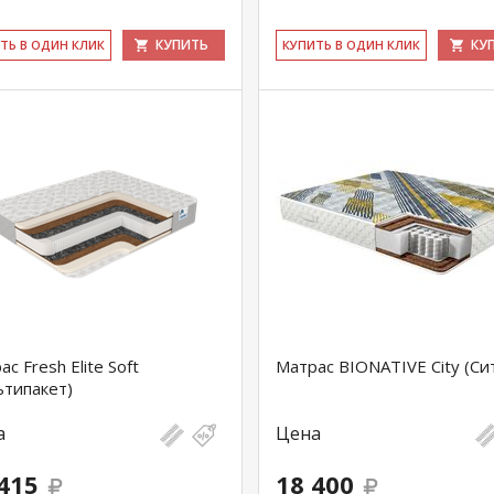
КУПИТЬ
КУ
ИТЬ В ОДИН КЛИК
КУ­ПИТЬ В ОДИН КЛИК
с Fresh Elite Soft
Матрас BIONATIVE City (Си
ьтипакет)
а
Цена
415
18 400