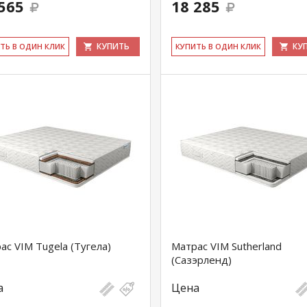
565
18 285
КУПИТЬ
КУ
ИТЬ В ОДИН КЛИК
КУ­ПИТЬ В ОДИН КЛИК
ас VIM Tugela (Тугела)
Матрас VIM Sutherland
(Сазэрленд)
а
Цена