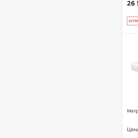
26 
КУ­П
Матр
Цен