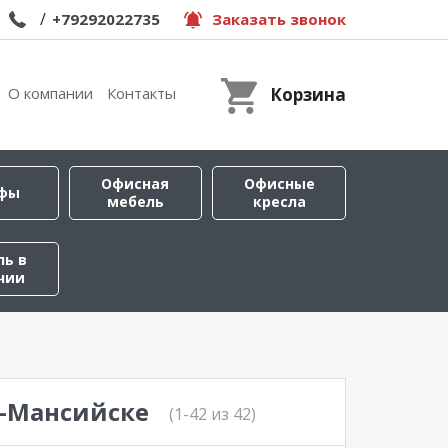
/
+79292022735
Заказать звонок
О компании
Контакты
Корзина
Офисная
Офисные
фы
мебель
кресла
ль в
чии
ы-Мансийске
(1-42 из 42)