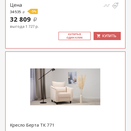
Цена
34 535
-5%
32 809
выгода 1 727 р.
КУ­ПИТЬ В
КУПИТЬ
ОДИН КЛИК
Кресло Берта ТК 771