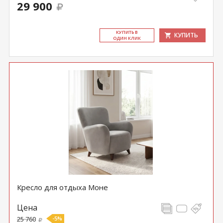
29 900
КУ­ПИТЬ В
КУПИТЬ
ОДИН КЛИК
Кресло для отдыха Моне
Цена
25 760
-5%