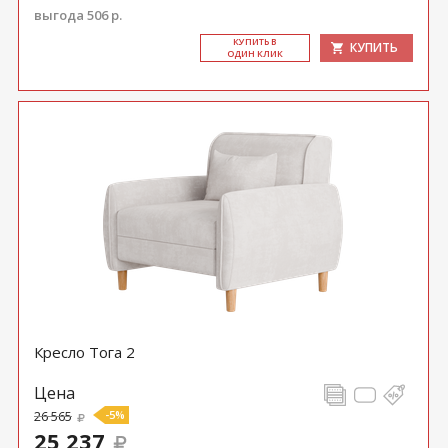
выгода 506 р.
КУ­ПИТЬ В
КУПИТЬ
ОДИН КЛИК
Кресло Тога 2
Цена
26 565
-5%
25 237