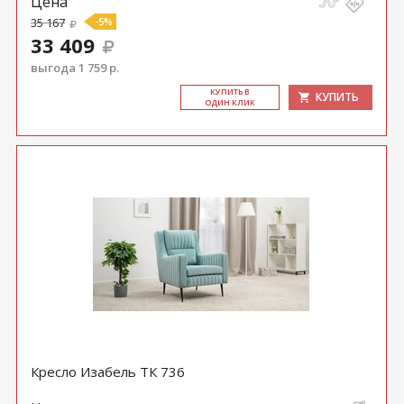
Цена
35 167
-5%
33 409
выгода 1 759 р.
КУ­ПИТЬ В
КУПИТЬ
ОДИН КЛИК
Кресло Изабель ТК 736