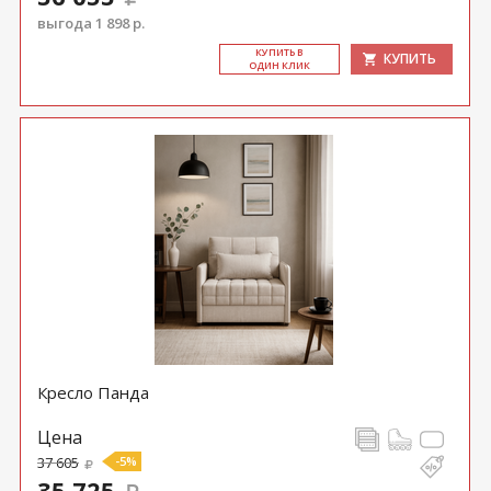
выгода 1 898 р.
КУ­ПИТЬ В
КУПИТЬ
ОДИН КЛИК
Кресло Панда
Цена
37 605
-5%
35 725