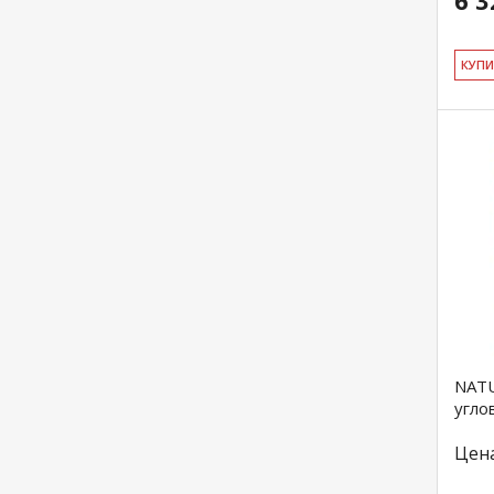
6 3
КУ­П
NATU
угло
Цен