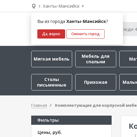
г. Ханты-Мансийск
Вы из города
Ханты-Мансийск
?
Да, верно
Сменить город
Мебель для
Мягкая мебель
Ма
спальни
Столы
Прихожая
Малы
письменные
Главная
Комплектующие для корпусной меб
Фильтры
К
Цены, руб.
(