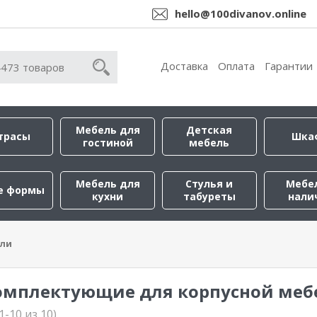
hello@100divanov.online
Доставка
Оплата
Гарантии
Мебель для
Детская
трасы
Шка
гостиной
мебель
Мебель для
Стулья и
Мебе
е формы
кухни
табуреты
нали
ели
омплектующие для корпусной меб
1-10 из 10)