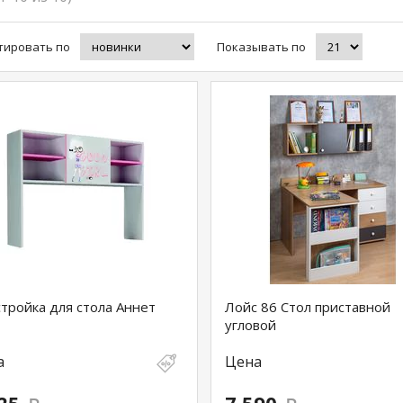
тировать по
Показывать по
тройка для стола Аннет
Лойс 86 Стол приставной
угловой
а
Цена