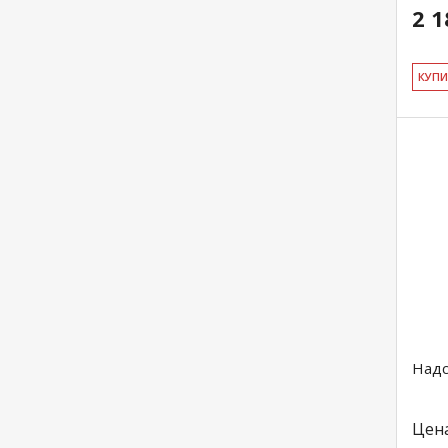
2 1
КУ­П
Надс
Цен