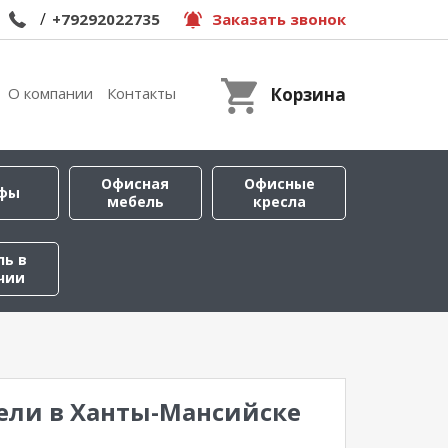
/
+79292022735
Заказать звонок
О компании
Контакты
Корзина
Офисная
Офисные
фы
мебель
кресла
ль в
чии
ели в Ханты-Мансийске