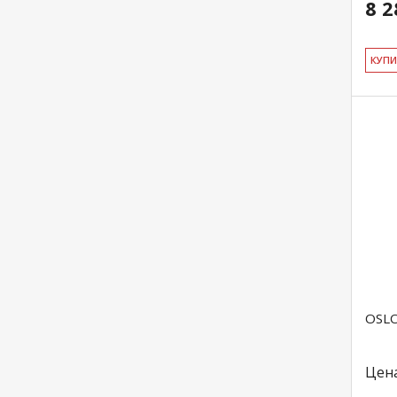
8 2
КУ­П
OSLO
Цен