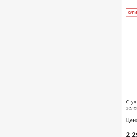
КУ­П
Стул
зеле
Цен
2 2