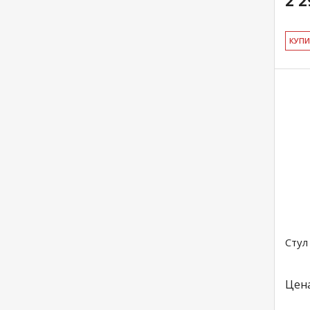
2 2
КУ­П
Стул
Цен