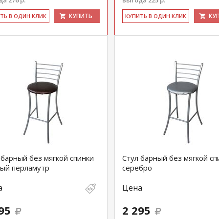
а 276 р.
выгода 225 р.
КУПИТЬ
КУ
ИТЬ В ОДИН КЛИК
КУ­ПИТЬ В ОДИН КЛИК
 барный без мягкой спинки
Стул барный без мягкой сп
ый перламутр
серебро
а
Цена
95
2 295