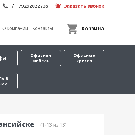
/
+79292022735
Заказать звонок
О компании
Контакты
Корзина
Офисная
Офисные
фы
мебель
кресла
ль в
чии
ансийске
(1-13 из 13)