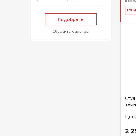
выгод
КУ­П
Подобрать
Сбросить фильтры
Стул
темн
Цен
2 2