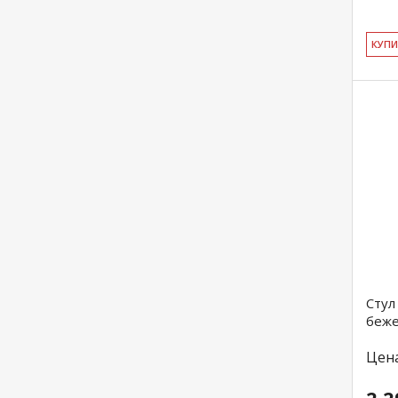
КУ­П
Стул
беж
Цен