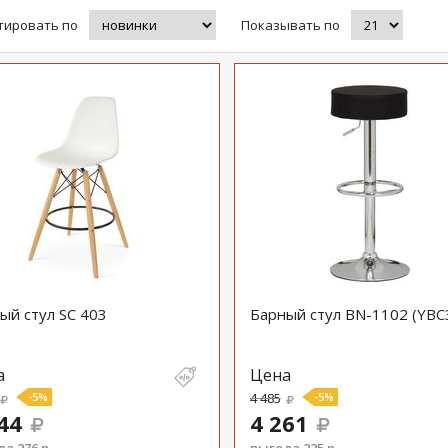
тировать по
Показывать по
ый стул SC 403
Барный стул BN-1102 (YBC
а
Цена
-5%
4 485
-5%
44
4 261