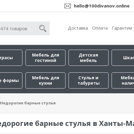
hello@100divanov.online
Доставка
Оплата
Гарантии
Мебель для
Детская
трасы
Шка
гостиной
мебель
Мебель для
Стулья и
Мебе
е формы
кухни
табуреты
нали
Недорогие барные стулья
едорогие барные стулья в Ханты-М