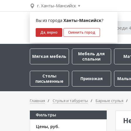
г. Ханты-Мансийск
Вы из города
Ханты-Мансийск
?
Да, верно
Сменить город
Мебель для
Мягкая мебель
Ма
спальни
Столы
Прихожая
Малы
письменные
Главная
Стулья и табуреты
Барные стулья
Фильтры
Н
Цены, руб.