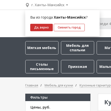
г. Ханты-Мансийск
Вы из города
Ханты-Мансийск
?
Да, верно
Сменить город
Мебель для
Мягкая мебель
Ма
спальни
Столы
Прихожая
Малы
письменные
Главная
Мебель для кухни
Кухонные гарниту
Фильтры
Ку
Цены, руб.