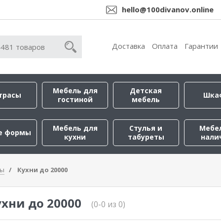
hello@100divanov.online
Доставка
Оплата
Гарантии
Мебель для
Детская
трасы
Шка
гостиной
мебель
Мебель для
Стулья и
Мебе
е формы
кухни
табуреты
нали
ры
Кухни до 20000
хни до 20000
(0-0 из 0)