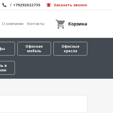
/
+79292022735
Заказать звонок
О компании
Контакты
Корзина
Офисная
Офисные
фы
мебель
кресла
ль в
чии