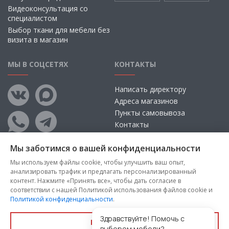
Видеоконсультация со
специалистом
Выбор ткани для мебели без
визита в магазин
МЫ В СОЦСЕТЯХ
КОНТАКТЫ
Написать директору
Адреса магазинов
Пункты самовывоза
Контакты
Мы заботимся о вашей конфиденциальности
Мы используем файлы cookie, чтобы улучшить ваш опыт,
анализировать трафик и предлагать персонализированный
контент. Нажмите «Принять все», чтобы дать согласие в
соответствии с нашей Политикой использования файлов cookie и
Политикой конфиденциальности
.
Copyright © 2026, ООО «100 Диванов» — Все права защищены
Администрация Сайта не несет ответственности за
Здравствуйте! Помочь с
Принять все
размещаемые Пользователями материалы, их содержание,
выбором мебели?