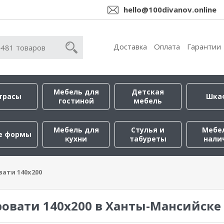
hello@100divanov.online
Доставка
Оплата
Гарантии
Мебель для
Детская
трасы
Шка
гостиной
мебель
Мебель для
Стулья и
Мебе
е формы
кухни
табуреты
нали
вати 140х200
ровати 140х200 в Ханты-Мансийске