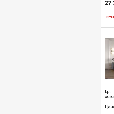
27 
КУ­П
Кров
осно
Цен