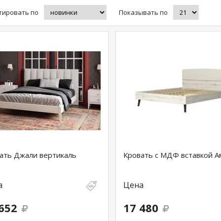
тировать по
Показывать по
ать Джали вертикаль
Кровать с МДФ вставкой А
а
Цена
652
17 480