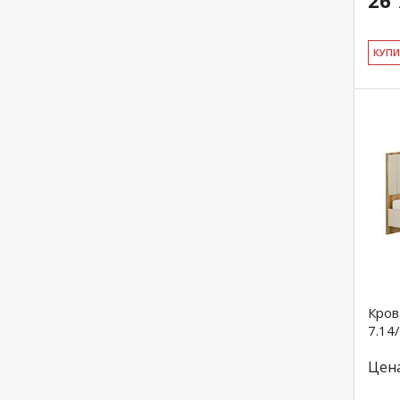
26 
КУ­П
Кров
7.14
Цен