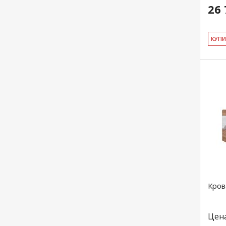
26 
КУ­П
Кров
Цен