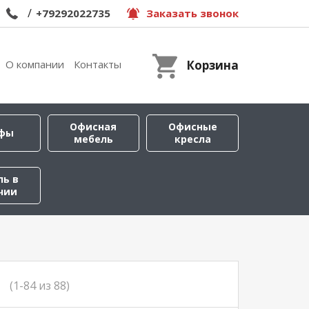
/
+79292022735
Заказать звонок
О компании
Контакты
Корзина
Офисная
Офисные
фы
мебель
кресла
ль в
чии
(1-84 из 88)