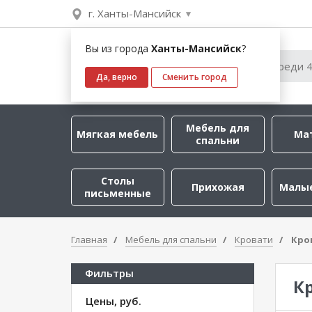
г. Ханты-Мансийск
Вы из города
Ханты-Мансийск
?
Да, верно
Сменить город
Мебель для
Мягкая мебель
Ма
спальни
Столы
Прихожая
Малы
письменные
Главная
Мебель для спальни
Кровати
Кро
Фильтры
К
Цены, руб.