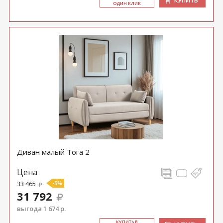
КУПИТЬ
ОДИН КЛИК
Диван малый Тога 2
Цена
33 465
-5%
31 792
выгода 1 674 р.
КУ­ПИТЬ В