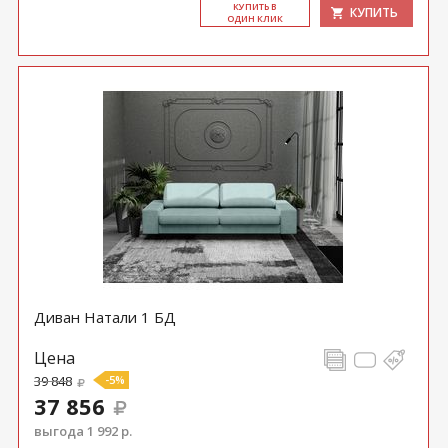
КУ­ПИТЬ В
КУПИТЬ
ОДИН КЛИК
Диван Натали 1 БД
Цена
39 848
-5%
37 856
выгода 1 992 р.