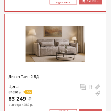
КУПИТЬ
ОДИН КЛИК
Диван Таип 2 БД
Цена
87 630
-5%
83 249
выгода 4 382 р.