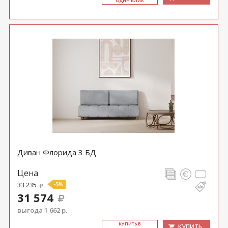
ОДИН КЛИК
Диван Флорида 3 БД
Цена
33 235
-5%
31 574
выгода 1 662 р.
КУ­ПИТЬ В
КУПИТЬ