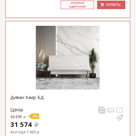
КУ­ПИТЬ В
КУПИТЬ
ОДИН КЛИК
Диван Каир БД
Цена
33 235
-5%
31 574
выгода 1 662 р.