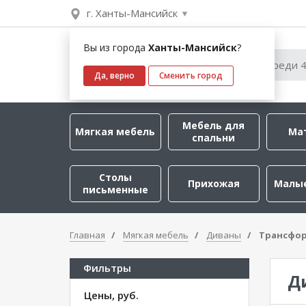
г. Ханты-Мансийск
Вы из города
Ханты-Мансийск
?
Да, верно
Сменить город
Мебель для
Мягкая мебель
Ма
спальни
Столы
Прихожая
Малы
письменные
Главная
Мягкая мебель
Диваны
Трансфо
Фильтры
Д
Цены, руб.