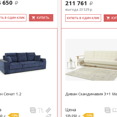
 650
211 761
выгода 23 529 р.
КУПИТЬ
ИТЬ В ОДИН КЛИК
КУ
КУ­ПИТЬ В ОДИН КЛИК
н Сенат 1.2
Диван Скандинавия 3+1 М
а
Цена
60
-10%
135 292
-10%