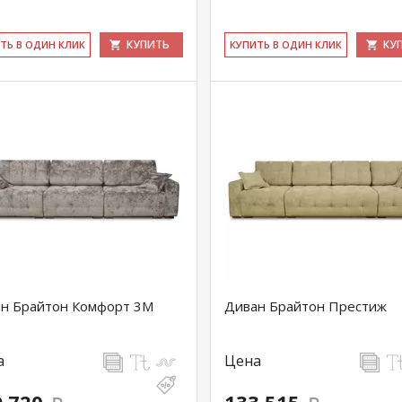
КУПИТЬ
КУ
ИТЬ В ОДИН КЛИК
КУ­ПИТЬ В ОДИН КЛИК
н Брайтон Комфорт 3М
Диван Брайтон Престиж
а
Цена