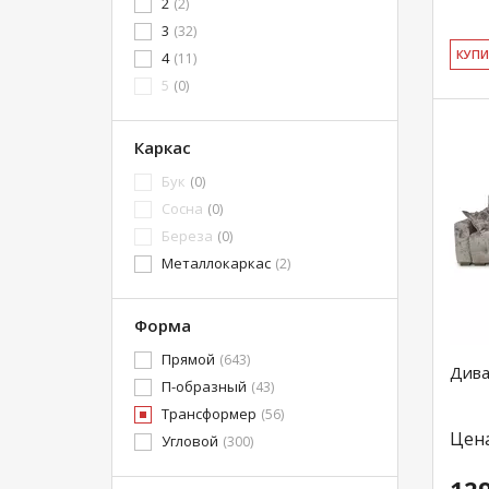
2
(2)
3
(32)
КУ­П
4
(11)
5
(0)
Каркас
Бук
(0)
Сосна
(0)
Береза
(0)
Металлокаркас
(2)
Форма
Прямой
(643)
Дива
П-образный
(43)
Трансформер
(56)
Цен
Угловой
(300)