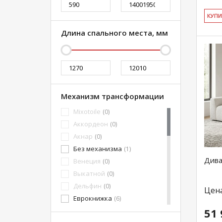
КУ­П
Длина спального места, мм
Механизм трансформации
Mixotoile
(0)
Аккордеон
(0)
Акнар
(0)
Без механизма
(1)
Дива
Венеция
(0)
Выкатной
(0)
Дельфин
(0)
Цен
Еврокнижка
(6)
51 
Канапе
(0)