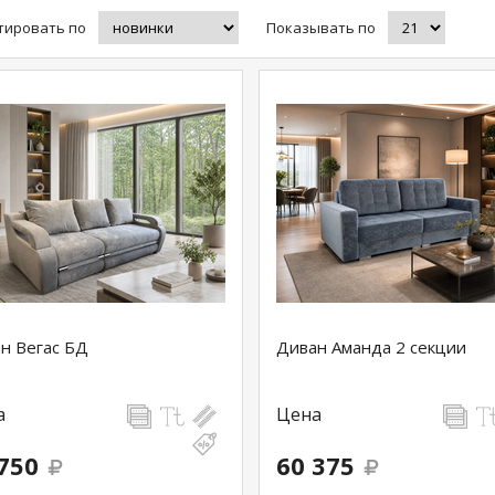
тировать по
Показывать по
н Вегас БД
Диван Аманда 2 секции
а
Цена
750
60 375