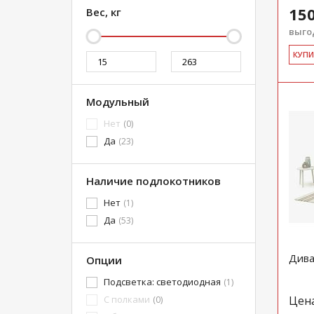
150
Вес, кг
выгод
КУ­П
Модульный
Нет
(0)
Да
(23)
Наличие подлокотников
Нет
(1)
Да
(53)
Дива
Опции
Подсветка: светодиодная
(1)
С полками
Цен
(0)