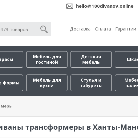
hello@100divanov.online
Доставка
Оплата
Гарантии
Мебель для
Детская
трасы
Шка
гостиной
мебель
Мебель для
Стулья и
Мебе
е формы
кухни
табуреты
нали
рмеры
иваны трансформеры в Ханты-Ман