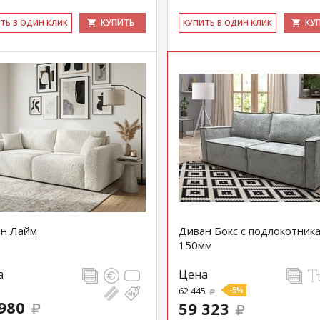
КУПИТЬ
КУ
ИТЬ В ОДИН КЛИК
КУ­ПИТЬ В ОДИН КЛИК
н Лайм
Диван Бокс с подлокотник
150мм
а
Цена
62 445
-5%
980
59 323