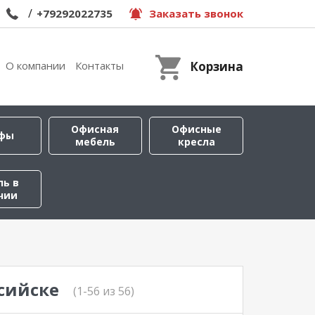
/
+79292022735
Заказать звонок
О компании
Контакты
Корзина
Офисная
Офисные
фы
мебель
кресла
ль в
чии
сийске
(1-56 из 56)