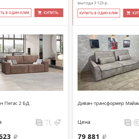
выгода 3 123 р.
КУПИТЬ
ИТЬ В ОДИН КЛИК
КУ
КУ­ПИТЬ В ОДИН КЛИК
н Пегас 2 БД
Диван-трансформер Майа
а
Цена
623
79 881