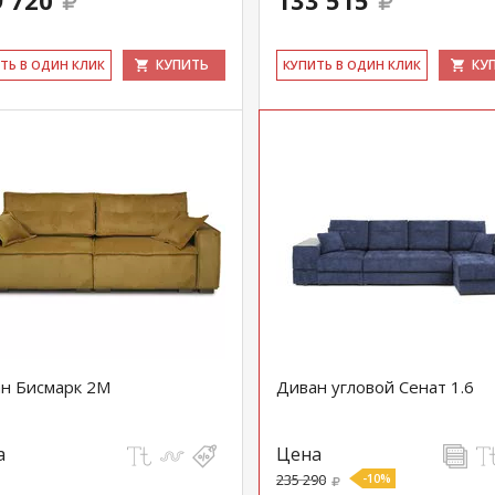
 720
133 515
КУПИТЬ
КУ
ИТЬ В ОДИН КЛИК
КУ­ПИТЬ В ОДИН КЛИК
н Бисмарк 2М
Диван угловой Сенат 1.6
а
Цена
235 290
-10%