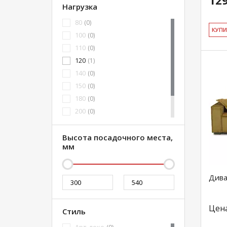
129
Нагрузка
80
(0)
КУ­П
100
(0)
110
(0)
120
(1)
140
(0)
150
(0)
180
(0)
200
(0)
300
(0)
240
Высота посадочного места,
(0)
мм
Дива
Цен
Стиль