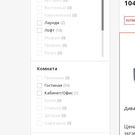
Арт-деко
(0)
104
Восточный
(0)
Классический
(0)
КУ­П
Лаундж
(2)
Лофт
(18)
Модерн
(0)
Прованс
(0)
Ретро
(0)
Хай-Тек
(0)
Эко-стиль
Комната
(7)
Честерфилд
(0)
Прихожая
(0)
Современный
(55)
Гостиная
(56)
Барокко
(1)
Кабинет/Офис
(1)
Скандинавский
(6)
Кухня
(0)
Спальня
Дива
(0)
Детская
(0)
Сад и дача
(0)
Цен
167 3