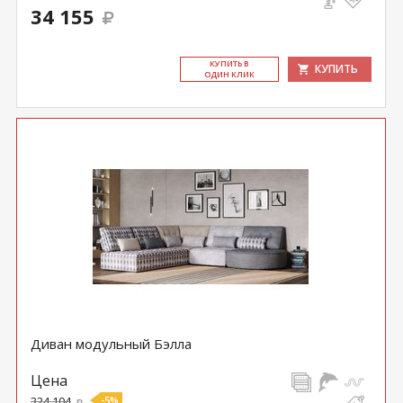
34 155
КУ­ПИТЬ В
КУПИТЬ
ОДИН КЛИК
Диван модульный Бэлла
Цена
324 104
-5%