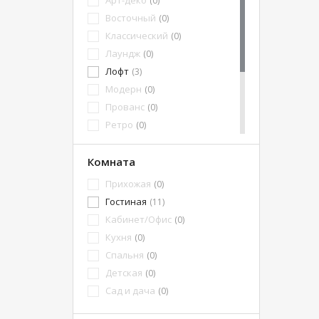
Арт-деко
(0)
Восточный
(0)
Классический
(0)
Лаундж
(0)
Лофт
(3)
Модерн
(0)
Прованс
(0)
Ретро
(0)
Хай-Тек
(0)
Эко-стиль
Комната
(2)
Честерфилд
(0)
Прихожая
(0)
Современный
(8)
Гостиная
(11)
Барокко
(0)
Кабинет/Офис
(0)
Скандинавский
(2)
Кухня
(0)
Спальня
(0)
Детская
(0)
Сад и дача
(0)