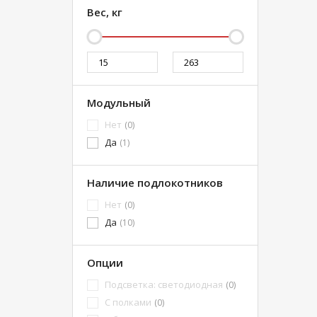
Вес, кг
Модульный
Нет
(0)
Да
(1)
Наличие подлокотников
Нет
(0)
Да
(10)
Опции
Подсветка: светодиодная
(0)
С полками
(0)