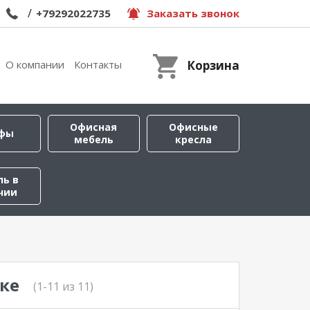
/
+79292022735
Заказать звонок
О компании
Контакты
Корзина
Офисная
Офисные
фы
мебель
кресла
ль в
чии
ке
(1-11 из 11)