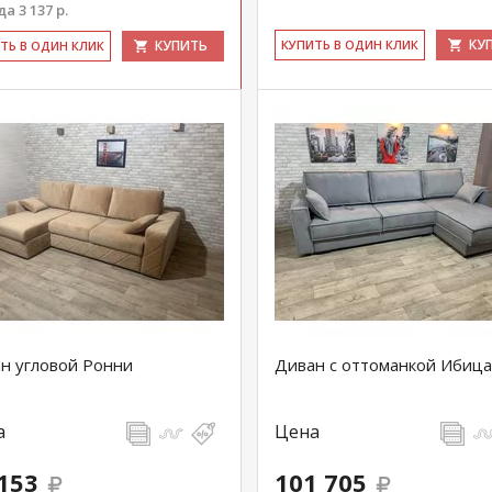
а 3 137 р.
КУ
КУПИТЬ
КУ­ПИТЬ В ОДИН КЛИК
ИТЬ В ОДИН КЛИК
н угловой Ронни
Диван с оттоманкой Ибица
а
Цена
153
101 705