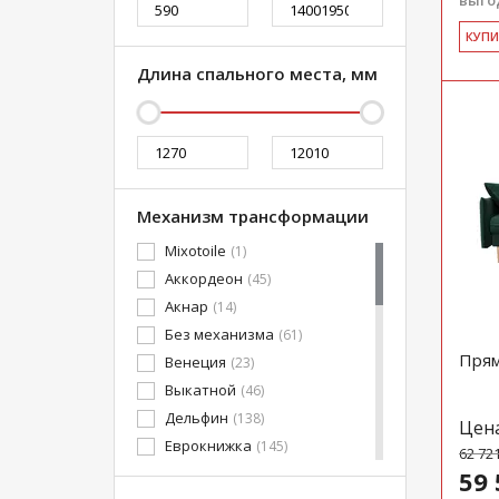
выгод
КУ­П
Длина спального места, мм
Механизм трансформации
Mixotoile
(1)
Аккордеон
(45)
Акнар
(14)
Без механизма
(61)
Прям
Венеция
(23)
Выкатной
(46)
Дельфин
(138)
Цен
Еврокнижка
(145)
62 72
Канапе
(4)
59 