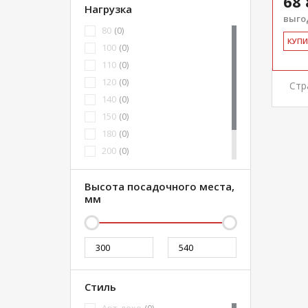
68 
Нагрузка
выгод
80
(0)
КУ­П
100
(0)
110
(0)
120
(0)
Стр
140
(0)
150
(0)
180
(0)
200
(0)
300
(0)
240
Высота посадочного места,
(0)
мм
Стиль