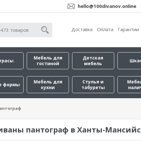
hello@100divanov.online
Доставка
Оплата
Гарантии
Мебель для
Детская
трасы
Шка
гостиной
мебель
Мебель для
Стулья и
Мебе
е формы
кухни
табуреты
нали
антограф
иваны пантограф в Ханты-Мансийс