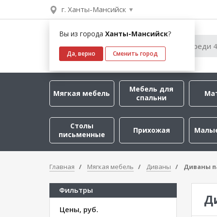
г. Ханты-Мансийск
Вы из города
Ханты-Мансийск
?
Да, верно
Сменить город
Мебель для
Мягкая мебель
Ма
спальни
Столы
Прихожая
Малы
письменные
Главная
Мягкая мебель
Диваны
Диваны п
Фильтры
Д
Цены, руб.