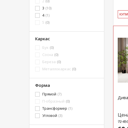
2
(0)
3
(10)
КУ­П
4
(1)
5
(0)
Каркас
Бук
(0)
Сосна
(0)
Береза
(0)
Металлокаркас
(0)
Форма
Прямой
(7)
Дива
П-образный
(0)
Трансформер
(1)
Цен
Угловой
(3)
72 45