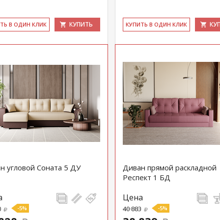
КУПИТЬ
КУ
ИТЬ В ОДИН КЛИК
КУ­ПИТЬ В ОДИН КЛИК
н угловой Соната 5 ДУ
Диван прямой раскладной
Респект 1 БД
а
Цена
0
-5%
40 883
-5%