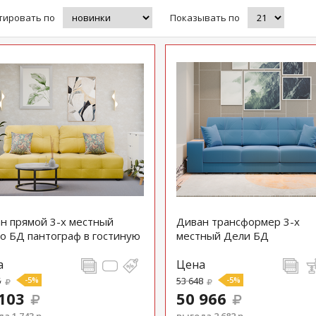
тировать по
Показывать по
н прямой 3-х местный
Диван трансформер 3-х
о БД пантограф в гостиную
местный Дели БД
а
Цена
5
-5%
53 648
-5%
103
50 966