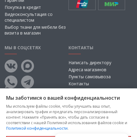
Гарантии
Покупка в кредит
Видеоконсультация со
специалистом
Выбор ткани для мебели без
визита в магазин
МЫ В СОЦСЕТЯХ
КОНТАКТЫ
Написать директору
Адреса магазинов
Пункты самовывоза
Контакты
Мы заботимся о вашей конфиденциальности
Мы используем файлы cookie, чтобы улучшить ваш опыт,
анализировать трафик и предлагать персонализированный
контент. Нажмите «Принять все», чтобы дать согласие в
соответствии с нашей Политикой использования файлов cookie и
Политикой конфиденциальности
.
Copyright © 2026, ООО «100 Диванов» — Все права защищены