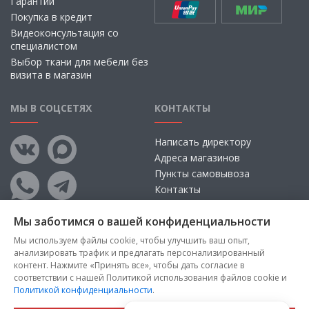
Гарантии
Покупка в кредит
Видеоконсультация со
специалистом
Выбор ткани для мебели без
визита в магазин
МЫ В СОЦСЕТЯХ
КОНТАКТЫ
Написать директору
Адреса магазинов
Пункты самовывоза
Контакты
Мы заботимся о вашей конфиденциальности
Мы используем файлы cookie, чтобы улучшить ваш опыт,
анализировать трафик и предлагать персонализированный
контент. Нажмите «Принять все», чтобы дать согласие в
соответствии с нашей Политикой использования файлов cookie и
Политикой конфиденциальности
.
Copyright © 2026, ООО «100 Диванов» — Все права защищены