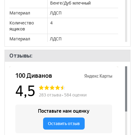
Венге/Дуб млечный
Материал
ЛДСП
Количество
4
ящиков
Материал
ЛДСП
столешницы
Материал
ЛДСП
Отзывы:
основания
Тумба
да
Ящики
да
Размер
1200*785*555
Тип
Стол письменный
Цвет основания
Бежевый
Цвет
Бежевый
столешницы