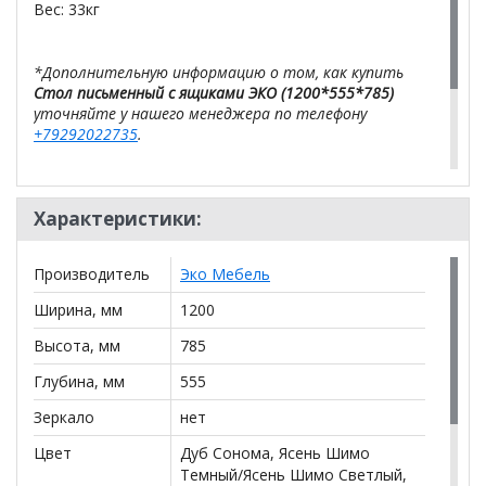
Вес: 33кг
*Дополнительную информацию о том, как купить
Стол письменный с ящиками ЭКО (1200*555*785)
уточняйте у нашего менеджера по телефону
+79292022735
.
**Цены на официальном сайте
100диванов.com
действительны только для интернет-магазина
и
Характеристики:
могут отличаться от цен в розничных магазинах-
салонах сети!
Производитель
Эко Мебель
Ширина, мм
1200
Высота, мм
785
Глубина, мм
555
Зеркало
нет
Цвет
Дуб Сонома, Ясень Шимо
Темный/Ясень Шимо Светлый,