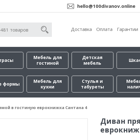
hello@100divanov.online
Доставка
Оплата
Гарантии
Мебель для
Детская
трасы
Шка
гостиной
мебель
Мебель для
Стулья и
Мебе
е формы
кухни
табуреты
нали
ямой в гостиную еврокнижка Сантана 4
Диван пр
еврокнижк