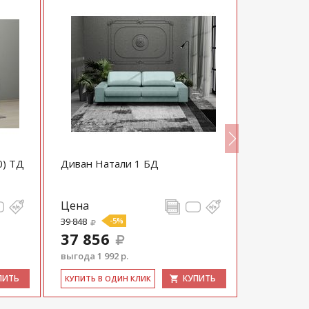
0) ТД
Диван Натали 1 БД
Диван Не
Цена
Цена
39 848
-5%
45 195
37 856
выгода 1 992 р.
ПИТЬ
КУПИТЬ
КУ­ПИТЬ В 
КУ­ПИТЬ В ОДИН КЛИК