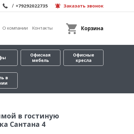
/
+79292022735
Заказать звонок
О компании
Контакты
Корзина
Офисная
Офисные
фы
мебель
кресла
ль в
чии
ямой в гостиную
а Сантана 4