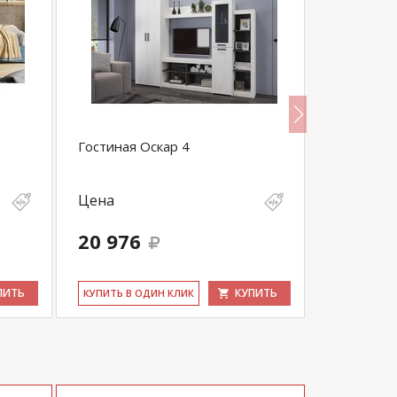
Гостиная Оскар 4
Мини-сте
Цена
Цена
20 976
38 583
ПИТЬ
КУПИТЬ
КУ­ПИТЬ В ОДИН КЛИК
КУ­ПИТЬ В 