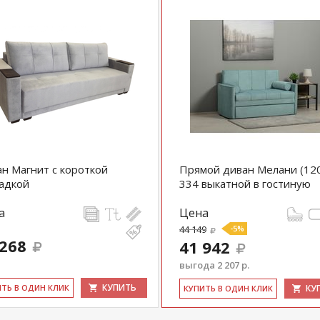
н Магнит с короткой
Прямой диван Мелани (12
адкой
334 выкатной в гостиную
а
Цена
44 149
-5%
 268
41 942
выгода 2 207 р.
КУПИТЬ
ИТЬ В ОДИН КЛИК
КУ
КУ­ПИТЬ В ОДИН КЛИК