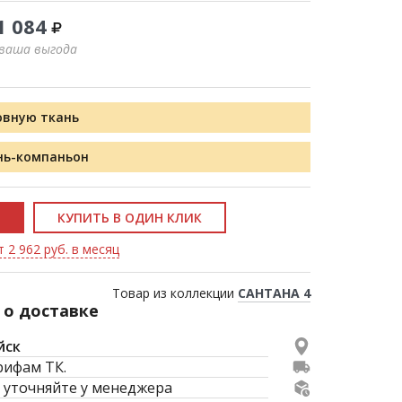
1 084
 ваша выгода
овную ткань
нь-компаньон
КУПИТЬ В ОДИН КЛИК
 2 962 руб. в месяц
Товар из коллекции
САНТАНА 4
о доставке
йск
рифам ТК.
 уточняйте у менеджера