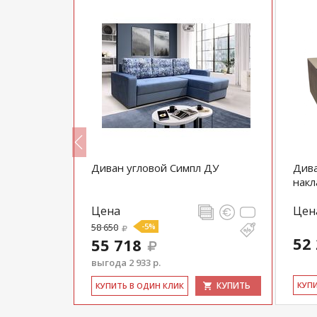
ельной
Диван угловой Симпл ДУ
Дива
накл
Цена
Цен
58 650
-5%
52
55 718
выгода 2 933 р.
КУПИТЬ
КУПИТЬ
КУ­П
КУ­ПИТЬ В ОДИН КЛИК