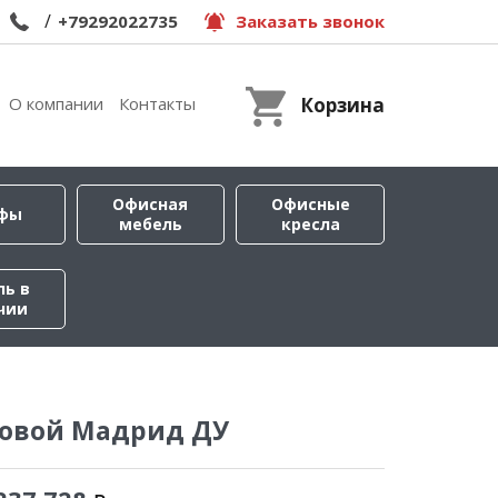
/
+79292022735
Заказать звонок
О компании
Контакты
Корзина
Офисная
Офисные
фы
мебель
кресла
ль в
чии
ловой Мадрид ДУ