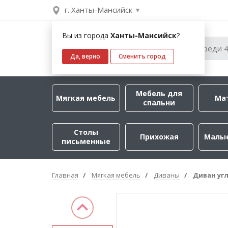
г. Ханты-Мансийск
Вы из города
Ханты-Мансийск
?
Да, верно
Сменить город
Мебель для
Мягкая мебель
Ма
спальни
Столы
Прихожая
Малы
письменные
Главная
Мягкая мебель
Диваны
Диван уг