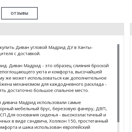
ОТЗЫВЫ
купить Диван угловой Мадрид ДУ в Ханты-
ителя с доставкой.
рид. Диван Мадрид - это образец слияния броской
всепоглощающего уюта и комфорта, высочайшей
му же может использоваться как дополнительное
набжена механизмом для каждодневного расклада -
ить достаточно большое спальное место.
и дивана Мадрид использовали самые
тборный мебельный брус, березовую фанеру, ДВП,
ДСП.Для основания сиденья - высокоэластичный и
ных в виде сэндвича, Холлкон 150, простеганный
комфорта и шика использован европейский