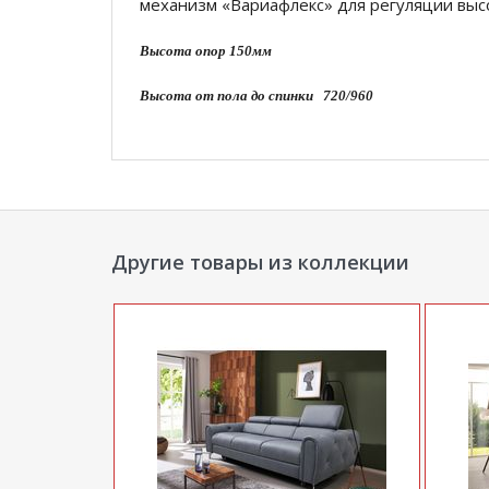
механизм «Вариафлекс» для регуляции высо
Высота опор 150мм
Высота от пола до спинки 720/960
Высота от пола до сидушки 470
Глубина сидения 590
*Дополнительную информацию о том, как 
Другие товары из коллекции
нашего менеджера по телефону
+7929202273
**Цены на официальном сайте
100диванов.
магазина
и могут отличаться от цен в розн