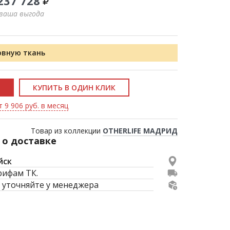
237 728
 ваша выгода
овную ткань
КУПИТЬ В ОДИН КЛИК
 9 906 руб. в месяц
Товар из коллекции
OTHERLIFE МАДРИД
о доставке
йск
рифам ТК.
 уточняйте у менеджера