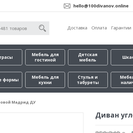
hello@100divanov.online
Доставка
Оплата
Гарантии
Мебель для
Детская
трасы
Шка
гостиной
мебель
Мебель для
Стулья и
Мебе
е формы
кухни
табуреты
нали
ловой Мадрид ДУ
Диван уг