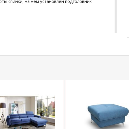
ты спинки, на нем установлен подголовник.
купить
Диван угловой Мадрид ДУ
уточняйте у
5
.
com
действительны только для интернет-
ичных магазинах-салонах сети!