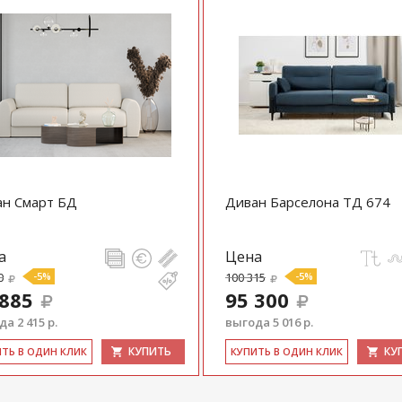
ан Смарт БД
Диван Барселона ТД 674
а
Цена
0
-5%
100 315
-5%
 885
95 300
а 2 415 р.
выгода 5 016 р.
КУПИТЬ
КУ
ИТЬ В ОДИН КЛИК
КУ­ПИТЬ В ОДИН КЛИК