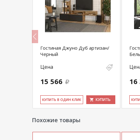
й/Дуб
Гостиная Джуно Дуб артизан/
Гост
Черный
Бел
Цена
Цен
15 566
16
КУПИТЬ
КУПИТЬ
КУ­ПИТЬ В ОДИН КЛИК
КУ­П
Похожие товары