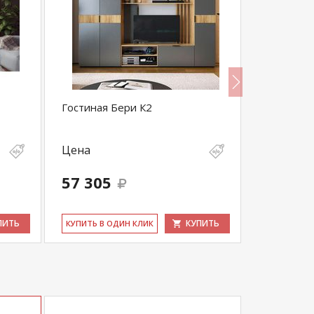
Гостиная Бери К2
Sherlock 
Шкаф МЦ
Цена
Цена
57 305
39 905
ПИТЬ
КУПИТЬ
КУ­ПИТЬ В ОДИН КЛИК
КУ­ПИТЬ В 