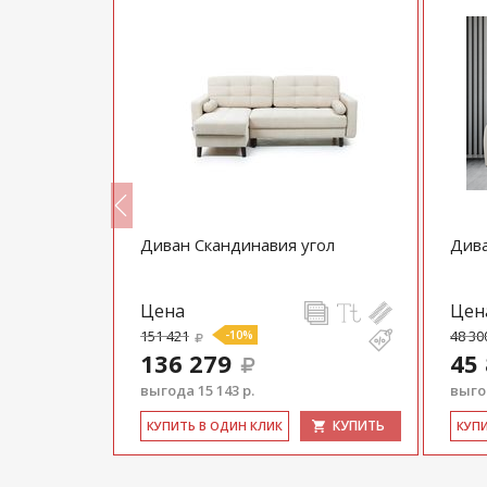
Диван Скандинавия угол
Див
Цена
Цен
151 421
-10%
48 30
136 279
45
выгода 15 143 р.
выгод
КУПИТЬ
КУПИТЬ
КУ­ПИТЬ В ОДИН КЛИК
КУ­П