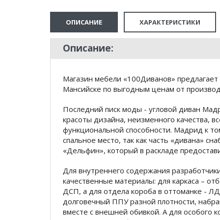
ОПИСАНИЕ
ХАРАКТЕРИСТИКИ
Описание:
Магазин мебели «100Диванов» предлагает 
Мансийске по выгодным ценам от производ
Последний писк моды - угловой диван Мад
красоты дизайна, неизменного качества, 
функциональной способности. Мадрид к то
спальное место, так как часть «дивана» с
«Дельфин», который в раскладе предостав
Для внутреннего содержания разработчик
качественные материалы: для каркаса – о
ДСП, а для отдела короба в оттоманке - Л
долговечный ППУ разной плотности, набран
вместе с внешней обивкой. А для особого 