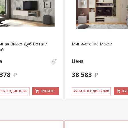
иная Викко Дуб Вотан/
Мини-стенка Макси
ый
а
Цена
 378
38 583
КУПИТЬ
КУ
ИТЬ В ОДИН КЛИК
КУ­ПИТЬ В ОДИН КЛИК