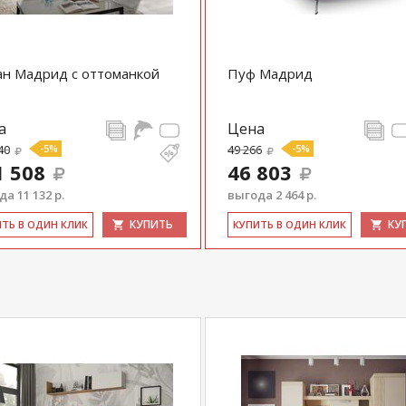
н Мадрид с оттоманкой
Пуф Мадрид
а
Цена
40
-5%
49 266
-5%
1 508
46 803
а 11 132 р.
выгода 2 464 р.
КУПИТЬ
КУ
ИТЬ В ОДИН КЛИК
КУ­ПИТЬ В ОДИН КЛИК