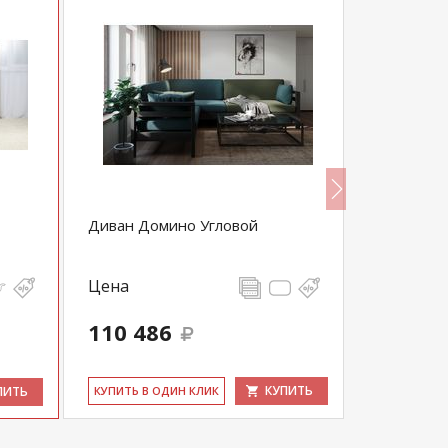
Диван Домино Угловой
Диван угл
Цена
Цена
110 486
116 56
КУПИТЬ
ПИТЬ
КУ­ПИТЬ В ОДИН КЛИК
КУ­ПИТЬ В 