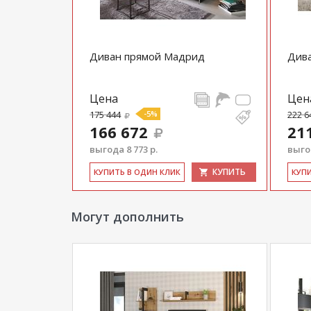
Диван прямой Мадрид
Дива
Цена
Цен
175 444
-5%
222 6
166 672
21
выгода 8 773 р.
выгод
КУПИТЬ
КУ­ПИТЬ В ОДИН КЛИК
КУ­П
Могут дополнить