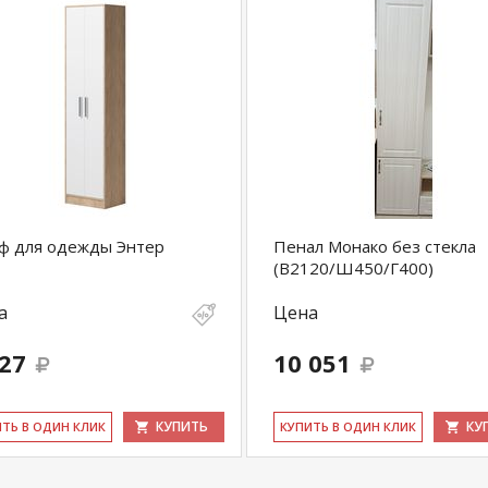
ф для одежды Энтер
Пенал Монако без стекла
(В2120/Ш450/Г400)
а
Цена
527
10 051
КУПИТЬ
КУ
ИТЬ В ОДИН КЛИК
КУ­ПИТЬ В ОДИН КЛИК