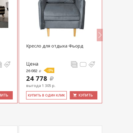
Кресло для отдыха Фьорд
Кресло Ф
Цена
Цена
26 082
-5%
23 000
24 778
выгода 1 305 р.
ПИТЬ
КУПИТЬ
КУ­ПИТЬ В 
КУ­ПИТЬ В ОДИН КЛИК