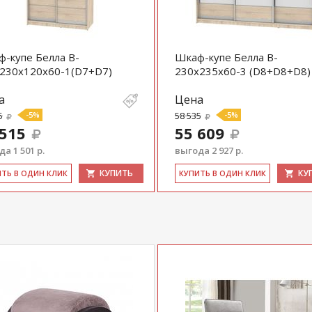
-купе Белла B-
Шкаф-купе Белла B-
230х120х60-1(D7+D7)
230х235х60-3 (D8+D8+D8)
а
Цена
5
-5%
58 535
-5%
 515
55 609
а 1 501 р.
выгода 2 927 р.
КУПИТЬ
КУ
ИТЬ В ОДИН КЛИК
КУ­ПИТЬ В ОДИН КЛИК