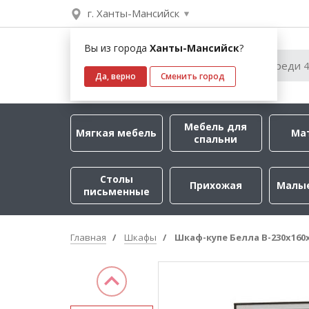
г. Ханты-Мансийск
Вы из города
Ханты-Мансийск
?
Да, верно
Сменить город
Мебель для
Мягкая мебель
Ма
спальни
Столы
Прихожая
Малы
письменные
Главная
Шкафы
Шкаф-купе Белла B-230х160х