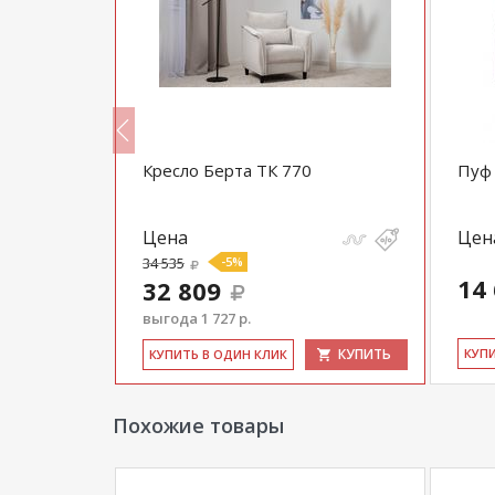
Феличе ТК
Кресло Берта ТК 770
Пуф 
Цена
Цен
34 535
-5%
14
32 809
выгода 1 727 р.
КУПИТЬ
КУПИТЬ
КУ­П
КУ­ПИТЬ В ОДИН КЛИК
Похожие товары