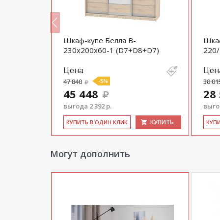
Шкаф-купе Белла B-
Шкаф
D8+D8)
230х200х60-1 (D7+D8+D7)
220/
Цена
Цен
47 840
-5%
30 01
45 448
28
выгода 2 392 р.
выгод
КУПИТЬ
КУПИТЬ
КУ­ПИТЬ В ОДИН КЛИК
КУ­П
Могут дополнить