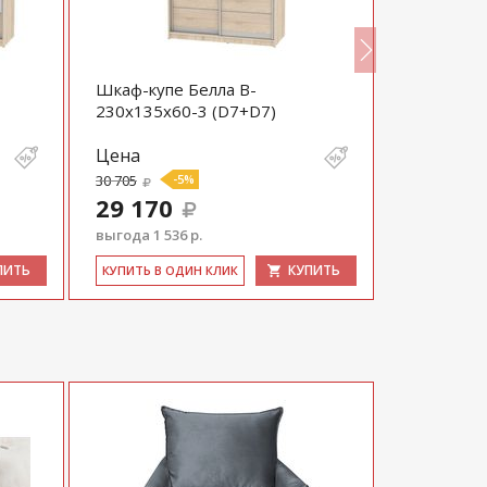
Шкаф-купе Белла B-
Шкаф-купе
230х135х60-3 (D7+D7)
230х135х6
Цена
Цена
30 705
-5%
34 730
29 170
32 994
выгода 1 536 р.
выгода 1 73
ПИТЬ
КУПИТЬ
КУ­ПИТЬ В ОДИН КЛИК
КУ­ПИТЬ В 