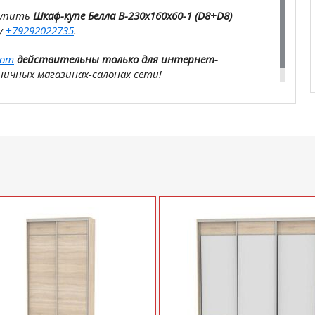
купить
Шкаф-купе Белла B-230х160х60-1 (D8+D8)
у
+79292022735
.
com
действительны только для интернет-
ичных магазинах-салонах сети!