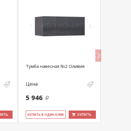
Тумба навесная №2 Оливия
Шкаф R-1
Цена
Цена
15 870
5 946
15 077
выгода 794 
ПИТЬ
КУПИТЬ
КУ­ПИТЬ В ОДИН КЛИК
КУ­ПИТЬ В 