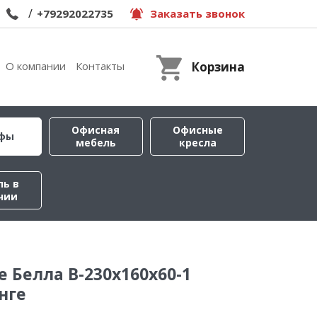
/
+79292022735
Заказать звонок
О компании
Контакты
Корзина
Офисная
Офисные
фы
мебель
кресла
ль в
чии
 Белла B-230х160х60-1
нге