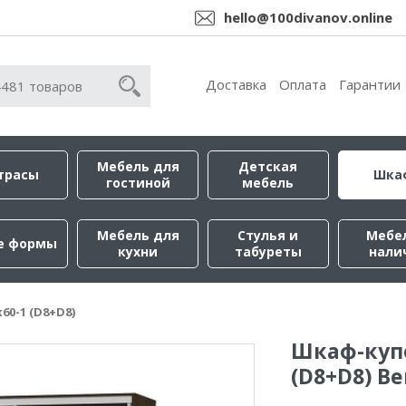
hello@100divanov.online
Доставка
Оплата
Гарантии
Мебель для
Детская
трасы
Шка
гостиной
мебель
Мебель для
Стулья и
Мебе
е формы
кухни
табуреты
нали
60-1 (D8+D8)
Шкаф-купе
(D8+D8) Ве