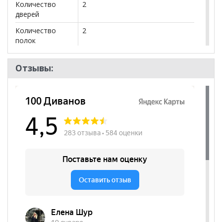
Количество
2
дверей
Количество
2
полок
Бренд
Аларти
Отзывы:
Стиль
Классический, Современный
Комната
Прихожая, Гостиная, Кабинет/
Офис, Спальня
Пол