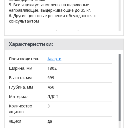
5. Все ящики установлены на шариковые
направляющие, выдерживающие до 35 кг.
6. Другие цветовые решения обсуждаются с
консультантом
Цвета ЛДСП: Венге, Дуб Молочный, Ясень Шимо
Светлый, Ясень Шимо Темный, Дуб Сономо
Светлый, Белый.
Характеристики:
Производитель
Аларти
*Дополнительную информацию о том, как купить
Комод K-70x180x45-1-TR
уточняйте у нашего
Ширина, мм
1802
менеджера по телефону
+79292022735
.
Высота, мм
699
**Цены на официальном сайте
100диванов.com
действительны только для интернет-магазина
Глубина, мм
466
и
могут отличаться от цен в розничных магазинах-
Материал
ЛДСП
салонах сети!
Количество
3
ящиков
Ящики
да