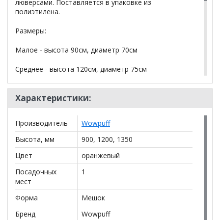
люверсами. Поставляется в упаковке из
полиэтилена.
Размеры:
Малое - высота 90см, диаметр 70см
Среднее - высота 120см, диаметр 75см
Большое - высота 135см, диаметр 90см
Характеристики:
*Дополнительную информацию о том, как купить
Производитель
Wowpuff
Кресло-мешок "Груша" рогожка оранжевая
уточняйте у нашего менеджера по телефону
Высота, мм
900, 1200, 1350
+79292022735
.
Цвет
оранжевый
**Цены на официальном сайте
100диванов.com
Посадочных
1
действительны только для интернет-магазина
и
мест
могут отличаться от цен в розничных магазинах-
салонах сети!
Форма
Мешок
Бренд
Wowpuff