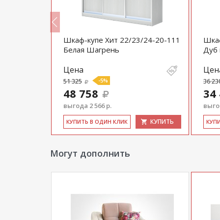
3/24-20-
Шкаф-купе Хит 22/23/24-20-111
Шкаф
Белая Шагрень
Дуб
Цена
Цен
51 325
-5%
36 23
48 758
34
выгода 2 566 р.
выгод
КУПИТЬ
КУПИТЬ
КУ­ПИТЬ В ОДИН КЛИК
КУ­П
Могут дополнить