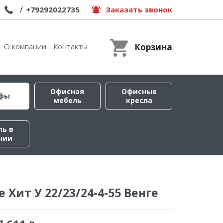
/
+79292022735
Заказать звонок
О компании
Контакты
Корзина
Офисная
Офисные
фы
мебель
кресла
ль в
чии
 Хит У 22/23/24-4-55 Венге