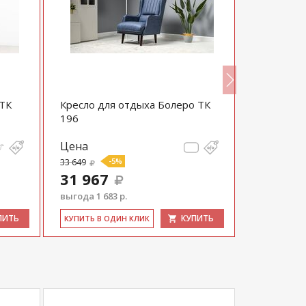
 ТК
Кресло для отдыха Болеро ТК
Кресло дл
196
Цена
Цена
33 649
-5%
95 680
31 967
90 896
выгода 1 683 р.
выгода 4 78
ПИТЬ
КУПИТЬ
КУ­ПИТЬ В ОДИН КЛИК
КУ­ПИТЬ В 