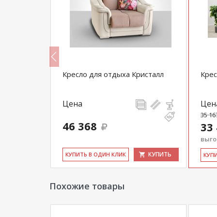
37
Кресло для отдыха Кристалл
Крес
Цена
Цен
35 16
46 368
33
выгод
КУПИТЬ
КУПИТЬ
КУ­ПИТЬ В ОДИН КЛИК
КУ­П
Похожие товары