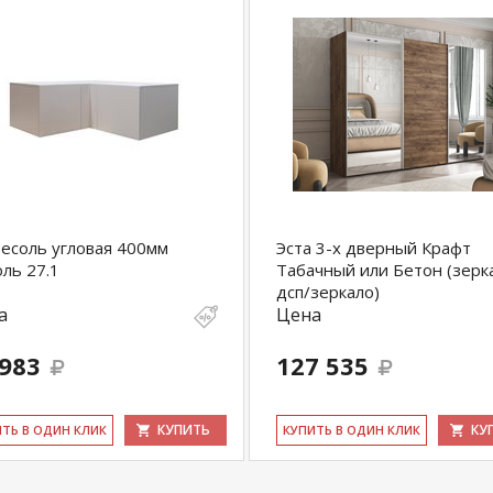
есоль угловая 400мм
Эста 3-х дверный Крафт
ль 27.1
Табачный или Бетон (зерк
дсп/зеркало)
а
Цена
 983
127 535
КУПИТЬ
КУ
ИТЬ В ОДИН КЛИК
КУ­ПИТЬ В ОДИН КЛИК