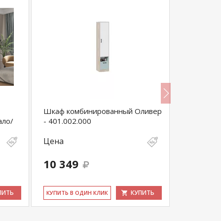
Шкаф комбинированный Оливер
Эста 2-х 
ало/
- 401.002.000
Табачный 
белое)
Цена
Цена
10 349
103 50
ПИТЬ
КУПИТЬ
КУ­ПИТЬ В ОДИН КЛИК
КУ­ПИТЬ В 