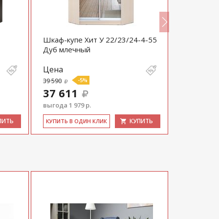
Шкаф-купе Хит У 22/23/24-4-55
Шкаф-купе
Дуб млечный
22/23/24-
Цена
Цена
39 590
-5%
35 841
37 611
34 050
выгода 1 979 р.
выгода 1 79
ПИТЬ
КУПИТЬ
КУ­ПИТЬ В ОДИН КЛИК
КУ­ПИТЬ В 