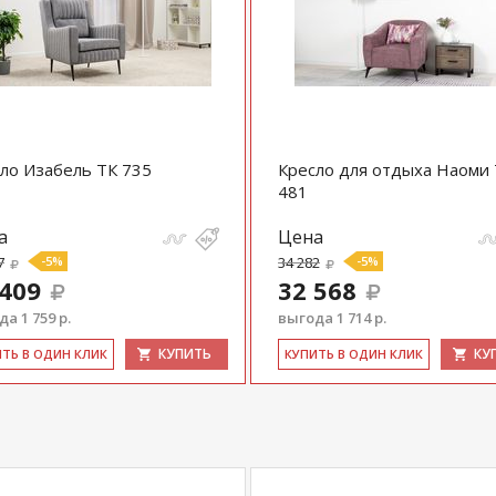
ло Изабель ТК 735
Кресло для отдыха Наоми
481
а
Цена
7
-5%
34 282
-5%
 409
32 568
а 1 759 р.
выгода 1 714 р.
КУПИТЬ
КУ
ИТЬ В ОДИН КЛИК
КУ­ПИТЬ В ОДИН КЛИК