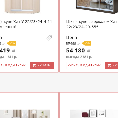
-купе Хит У 22/23/24-4-11
Шкаф-купе с зеркалом Хит
 млечный
22/23/24-20-555
а
Цена
0
-5%
57 032
-5%
 419
54 180
а 1 811 р.
выгода 2 851 р.
КУПИТЬ
КУ
ИТЬ В ОДИН КЛИК
КУ­ПИТЬ В ОДИН КЛИК