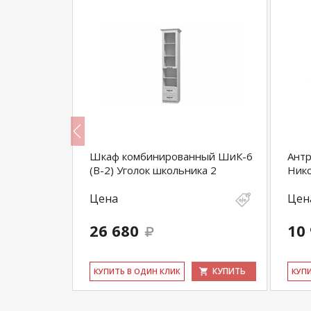
) шкаф
Шкаф комбинированный ШиК-6
Антр
(В-2) Уголок школьника 2
Нико
Цена
Цен
26 680
10
КУПИТЬ
КУПИТЬ
КУ­ПИТЬ В ОДИН КЛИК
КУ­П