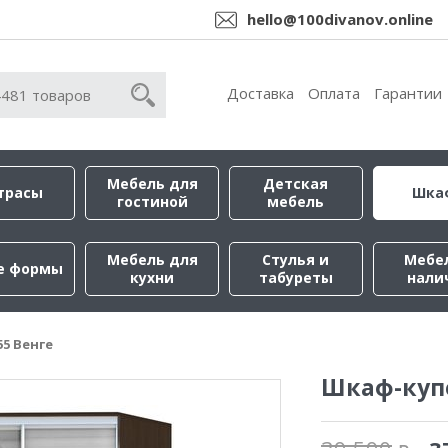
hello@100divanov.online
Доставка
Оплата
Гарантии
Мебель для
Детская
трасы
Шка
гостиной
мебель
Мебель для
Стулья и
Мебе
е формы
кухни
табуреты
нали
55 Венге
Шкаф-купе