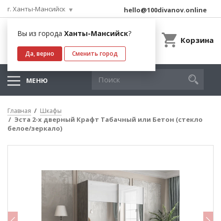
г. Ханты-Мансийск
hello@100divanov.online
Вы из города
Ханты-Мансийск
?
Корзина
Да, верно
Сменить город
МЕНЮ
Главная
Шкафы
Эста 2-х дверный Крафт Табачный или Бетон (стекло
белое/зеркало)