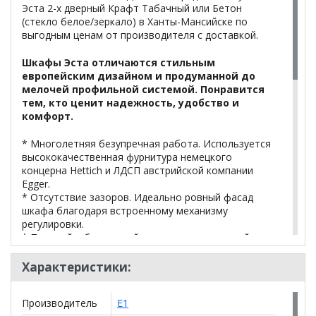
Эста 2-х дверный Крафт Табачный или Бетон
(стекло белое/зеркало) в Ханты-Мансийске по
выгодным ценам от производителя с доставкой.
Шкафы Эста отличаются стильным
европейским дизайном и продуманной до
мелочей профильной системой. Понравится
тем, кто ценит надежность, удобство и
комфорт.
* Многолетняя безупречная работа. Используется
высококачественная фурнитура немецкого
концерна Hettich и ЛДСП австрийской компании
Egger.
* Отсутствие зазоров. Идеально ровный фасад
шкафа благодаря встроенному механизму
регулировки.
* Плавный и бесшумный ход массивных дверей
обеспечивает «умная» дверная система Hettich Top
Line L, вес каждой двери может быть до 50 кг.
Характеристики:
* Крепление полок. Благодаря металлическому
стягивающему крепежу Hettich полки шкафа
Производитель
Е1
полностью обездвижены, не выскакивают из