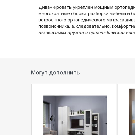
Диван-кровать укреплен мощным ортопеди
многократные сборки-разборки мебели и бо
встроенного ортопедического матраса див
позвоночника, а, следовательно, комфорт
независимых пружин и ортопедический нап
изгибы тела). Все материалы и комплектую
Могут дополнить
Представленная модель мягкой мебели име
обеспечивает плотное прилегание ткани к