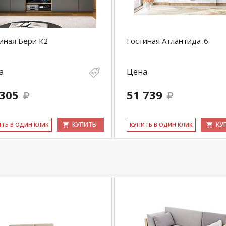
купить
Диван прямой тик-так Кардинал БД
у
+79292022735
.
com
действительны только для интернет-
иная Бери К2
Гостиная Атлантида-6
ичных магазинах-салонах сети!
а
Цена
 305
51 739
КУПИТЬ
КУ
ИТЬ В ОДИН КЛИК
КУ­ПИТЬ В ОДИН КЛИК