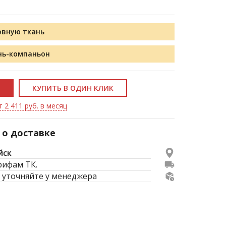
овную ткань
нь-компаньон
КУПИТЬ В ОДИН КЛИК
 2 411 руб. в месяц
о доставке
йск
рифам ТК.
 уточняйте у менеджера