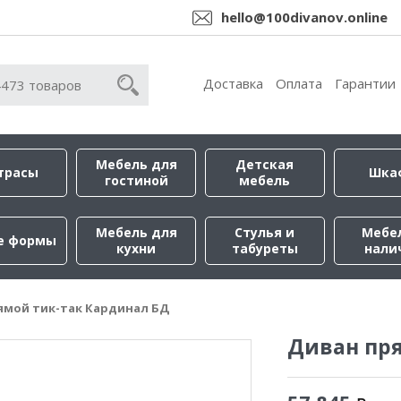
hello@100divanov.online
Доставка
Оплата
Гарантии
Мебель для
Детская
трасы
Шка
гостиной
мебель
Мебель для
Стулья и
Мебе
е формы
кухни
табуреты
нали
ямой тик-так Кардинал БД
Диван пр