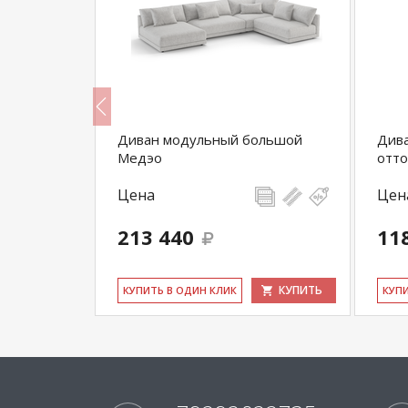
Диван модульный большой
Дива
Медэо
отт
Цена
Цен
213 440
11
КУПИТЬ
КУПИТЬ
КУ­ПИТЬ В ОДИН КЛИК
КУ­П