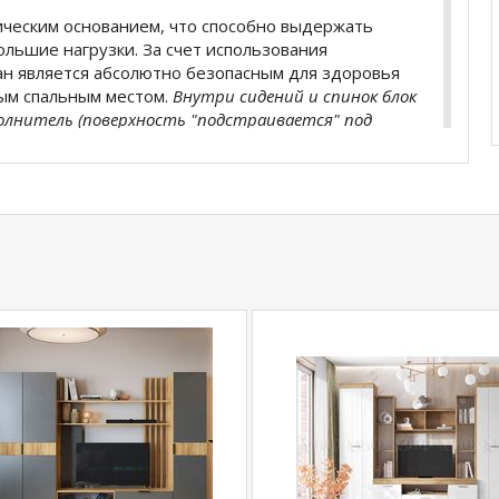
ческим основанием, что способно выдержать
льшие нагрузки. За счет использования
ан является абсолютно безопасным для здоровья
ным спальным местом.
Внутри сидений и спинок блок
олнитель (поверхность "подстраивается" под
щие сертифицированы, экологичны и безопасны.
ет декоративную прострочку, которая
 наполнителю и ее ровное распределение.