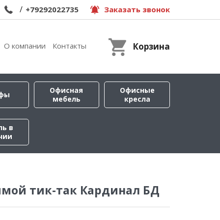
/
+79292022735
Заказать звонок
О компании
Контакты
Корзина
Офисная
Офисные
фы
мебель
кресла
ль в
чии
ямой тик-так Кардинал БД