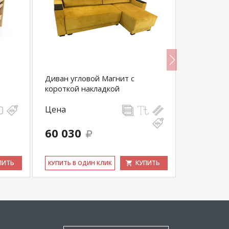
Диван угловой Магнит с
Диван пр
короткой накладкой
Цена
Цена
60 030
42 895
ПИТЬ
КУПИТЬ
КУ­ПИТЬ В ОДИН КЛИК
КУ­ПИТЬ В 