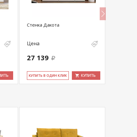
Стенка Дакота
Гостиная 
Черный
Цена
Цена
27 139
15 566
ПИТЬ
КУПИТЬ
КУ­ПИТЬ В ОДИН КЛИК
КУ­ПИТЬ В 