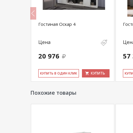
*Дополнительную информацию о том, как 
уточняйте у нашего менеджера по телефон
**Цены на официальном сайте
100диванов.
2
Гостиная Оскар 4
Гост
магазина
и могут отличаться от цен в розн
Цена
Цен
20 976
57
КУПИТЬ
КУПИТЬ
КУ­ПИТЬ В ОДИН КЛИК
КУ­П
Похожие товары