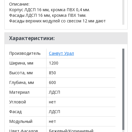
Описание:
Корпус ЛДСП 16 мм, кромка ПВХ 0,4 мм.
Фасады ЛДСП 16 мм, кромка ПВХ 1мм.
Фасады верхних модулей со свесом 12 мм дают
возможность использовать без установки ручек.
Петли с доводчиком.
Навесы внутренние, регулируемые, с декоративной
Характеристики:
крышкой.
Направляющие шариковые полного, плавного
Производитель
Санвут Урал
выдвижения с нагрузкой до 30 кг.
Столешницы цельные с пластиковым покрытием со
Ширина, мм
1200
скруглением по переднему краю (постформинг
толщина 26 мм).
Высота, мм
850
Регулируемые ножки-опоры.
Глубина, мм
600
Комплектация:
Материал
ЛДСП
В740 Модуль верхний (ШхГхВ) 400х300х710мм - 1шт
ВС780 Модуль верхний с посудосушителем (ШхГхВ)
Угловой
нет
800х300х710мм -1 шт
Н80 Модуль нижний (ШхГхВ) 800х470х824мм - 1шт
Фасад
ЛДСП
НЯ40 Модуль нижний для ящиков (ШхГхВ)
Модульный
нет
400х470х824мм - 1шт
С120 Столешница 1200х600х26мм - 1шт
Цвет фасадов
Бежевый/Коричневый