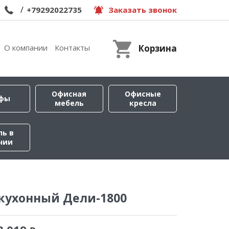
/
+79292022735
Заказать звонок
О компании
Контакты
Корзина
Офисная
Офисные
фы
мебель
кресла
ль в
чии
кухонный Дели-1800