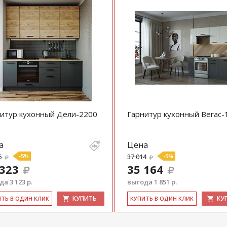
итур кухонный Дели-2200
Гарнитур кухонный Вегас-
а
Цена
5
-5%
37 014
-5%
 323
35 164
а 3 123 р.
выгода 1 851 р.
КУПИТЬ
КУ
ИТЬ В ОДИН КЛИК
КУ­ПИТЬ В ОДИН КЛИК