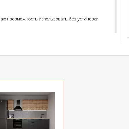
дают возможность использовать без установки
ративной крышкой.
 выдвижения с нагрузкой до 30 кг.
тием со скруглением по переднему краю
0мм - 1шт
ГхВ) 500х300х362мм - 1шт
0мм - 1шт
 (ШхГхВ) 600х300х710мм -1 шт
мм - 1шт
400х470х824мм - 1шт
мм - 1шт