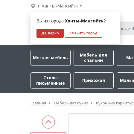
г. Ханты-Мансийск
Вы из города
Ханты-Мансийск
?
Да, верно
Сменить город
Мебель для
Мягкая мебель
Ма
спальни
Столы
Прихожая
Малы
письменные
Главная
Мебель для кухни
Кухонные гарниту