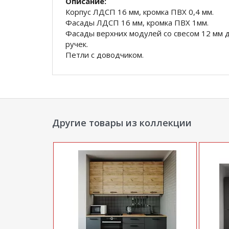
Описание:
Корпус ЛДСП 16 мм, кромка ПВХ 0,4 мм.
Фасады ЛДСП 16 мм, кромка ПВХ 1мм.
Фасады верхних модулей со свесом 12 мм 
ручек.
Петли с доводчиком.
Навесы внутренние, регулируемые, с деко
Направляющие шариковые полного, плавного
Столешницы цельные с пластиковым покры
(постформинг толщина 26 мм).
Регулируемые ножки-опоры.
Другие товары из коллекции
Комплектация:
В730 Модуль верхний (ШхГхВ) 300х300х71
ВГ50 Модуль верхний горизонтальный (Шх
В740 Модуль верхний (ШхГхВ) 400х300х71
ВС760 Модуль верхний с посудосушителем
Н60 Модуль нижний (ШхГхВ) 600х470х824
НЯ40 Модуль нижний для ящиков (ШхГхВ) 
Н30 Модуль нижний (ШхГхВ) 300х470х824
С100 Столешница 1000х600х26мм - 1шт
С30 Столешница 300х600х26мм - 1шт