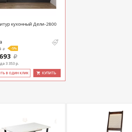
38мм (стоимость уточняйте у менеджера)
итур кухонный Дели-2800
купить
Гарнитур кухонный Дели-1800
уточняйте у
5
.
а
5
-5%
com
действительны только для интернет-
 693
ичных магазинах-салонах сети!
а 3 353 р.
КУПИТЬ
ИТЬ В ОДИН КЛИК