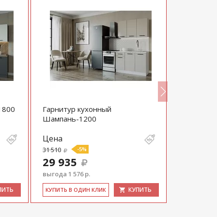
1800
Гарнитур кухонный
Гарнитур
Шампань-1200
Муссон-2
Цена
Цена
31 510
-5%
41 515
29 935
39 440
выгода 1 576 р.
выгода 2 07
ПИТЬ
КУПИТЬ
КУ­ПИТЬ В ОДИН КЛИК
КУ­ПИТЬ В 