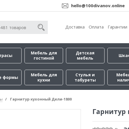
hello@100divanov.online
Доставка
Оплата
Гарантии
Мебель для
Детская
трасы
Шка
гостиной
мебель
Мебель для
Стулья и
Мебе
е формы
кухни
табуреты
нали
ры
Гарнитур кухонный Дели-1800
Гарнитур 