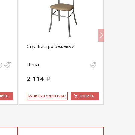
Стул Бистро бежевый
Стол-тра
Цена
Цена
2 114
14 341
ПИТЬ
КУПИТЬ
КУ­ПИТЬ В ОДИН КЛИК
КУ­ПИТЬ В 