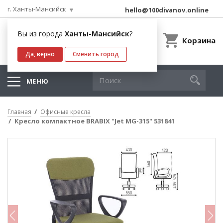
г. Ханты-Мансийск
hello@100divanov.online
Вы из города
Ханты-Мансийск
?
Корзина
Да, верно
Сменить город
МЕНЮ
Главная
Офисные кресла
Кресло компактное BRABIX "Jet MG-315" 531841