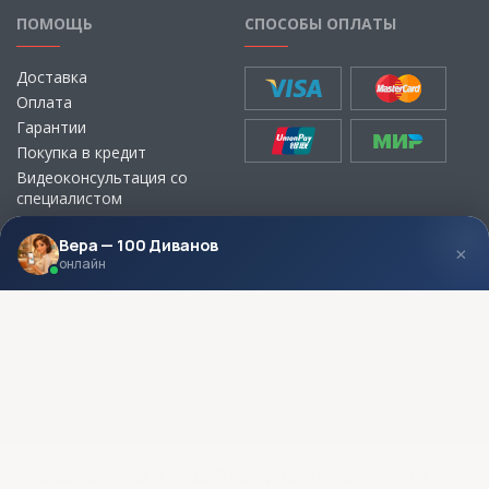
ПОМОЩЬ
СПОСОБЫ ОПЛАТЫ
Доставка
Оплата
Гарантии
Покупка в кредит
Видеоконсультация со
специалистом
Выбор ткани для мебели без
визита в магазин
Вера — 100 Диванов
×
онлайн
МЫ В СОЦСЕТЯХ
КОНТАКТЫ
Написать директору
Адреса магазинов
Пункты самовывоза
Контакты
Мы заботимся о вашей конфиденциальности