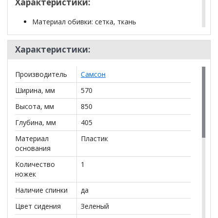
Характеристики:
Материал обивки: сетка, ткань
Цвет обивки: черно-зеленый
Максимальная нагрузка: до 100 кг
Характеристики:
Тип механизма: "вверх-вниз" только
регулировка высоты кресла
Сетка в спинке : да
Производитель
Самсон
Крестовина (пятилучие): пластик
Ширина, мм
570
Подлокотники: пластик
Минимальная высота кресла: 850 мм
Высота, мм
850
Максимальная высота кресла: 970 мм
Глубина, мм
405
Ширина кресла: 570 мм
Минимальная высота до сиденья: 405 мм
Материал
Пластик
основания
Максимальная высота до сиденья: 525 мм
Сиденье ширина: 405 мм
Количество
1
Сиденье глубина: 405 мм
ножек
Спинка ширина: 440 мм
Наличие спинки
да
Спинка высота: 460 мм
Требует сборки: да
Цвет сидения
Зеленый
Вес: 9.0000 кг.