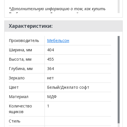
*Дополнительную информацию о том, как купить
Тумба прикроватная Белла
уточняйте у нашего
менеджера по телефону
+79292022735
.
Характеристики:
**Цены на официальном сайте
100диванов.com
действительны только для интернет-магазина
и
Производитель
Мебельсон
могут отличаться от цен в розничных магазинах-
салонах сети!
Ширина, мм
404
Высота, мм
455
Глубина, мм
364
Зеркало
нет
Цвет
Белый/Джелато софт
Материал
МДФ
Количество
1
ящиков
Стиль