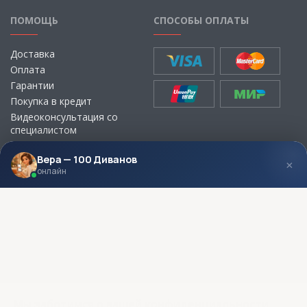
ПОМОЩЬ
СПОСОБЫ ОПЛАТЫ
Доставка
Оплата
Гарантии
Покупка в кредит
Видеоконсультация со
специалистом
Выбор ткани для мебели без
визита в магазин
Вера — 100 Диванов
×
онлайн
МЫ В СОЦСЕТЯХ
КОНТАКТЫ
Написать директору
Адреса магазинов
Пункты самовывоза
Контакты
Мы заботимся о вашей конфиденциальности