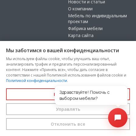
Новости и статьи
О компании
Мебель по индивидуальным
проектам
Фабрика мебели
Карта сайта
ПОМОЩЬ
Мы заботимся о вашей конфиденциальности
СПОСОБЫ ОПЛАТЫ
Мы используем файлы cookie, чтобы улучшить ваш опыт,
анализировать трафик и предлагать персонализированный
Доставка
контент. Нажмите «Принять все», чтобы дать согласие в
Оплата
соответствии с нашей Политикой использования файлов cookie и
Гарантии
Политикой конфиденциальности
.
Покупка в кредит
Здравствуйте! Помочь с
Видеоконсультация со
Принять все
выбором мебели?
специалистом
Выбор ткани для мебели без
Управлять
визита в магазин
Отклонить все
МЫ В СОЦСЕТЯХ
КОНТАКТЫ