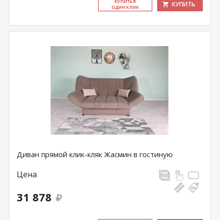
КУ­ПИТЬ В
КУПИТЬ
ОДИН КЛИК
Диван прямой клик-кляк Жасмин в гостиную
Цена
31 878