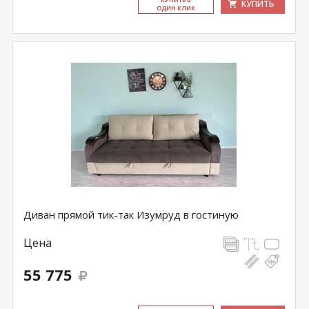
КУПИТЬ
ОДИН КЛИК
Диван прямой тик-так Изумруд в гостиную
Цена
55 775