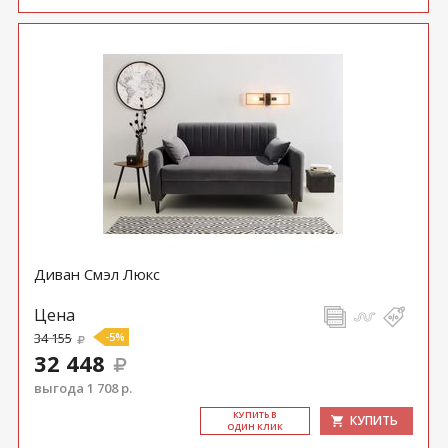
Диван Смэл Люкс
Цена
34 155
-5%
32 448
выгода 1 708 р.
КУ­ПИТЬ В
КУПИТЬ
ОДИН КЛИК