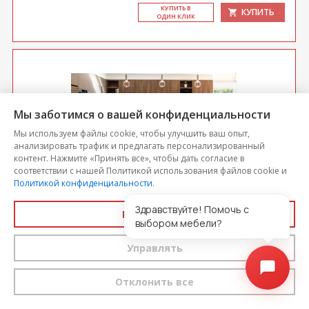
КУ­ПИТЬ В
КУПИТЬ
ОДИН КЛИК
Мы заботимся о вашей конфиденциальности
Мы используем файлы cookie, чтобы улучшить ваш опыт,
анализировать трафик и предлагать персонализированный
контент. Нажмите «Принять все», чтобы дать согласие в
соответствии с нашей Политикой использования файлов cookie и
Политикой конфиденциальности
.
Здравствуйте! Помочь с
Принять все
Кухонный уголок Призма страйп
выбором мебели?
Управлять
Цена
32 085
-5%
30 481
Отклонить все
выгода 1 605 р.