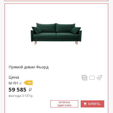
Прямой диван Фьорд
Цена
62 721
-5%
59 585
выгода 3 137 р.
КУ­ПИТЬ В
КУПИТЬ
ОДИН КЛИК