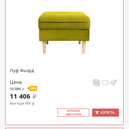
Пуф Фьорд
Цена
12 006
-5%
11 406
выгода 601 р.
КУ­ПИТЬ В
КУПИТЬ
ОДИН КЛИК