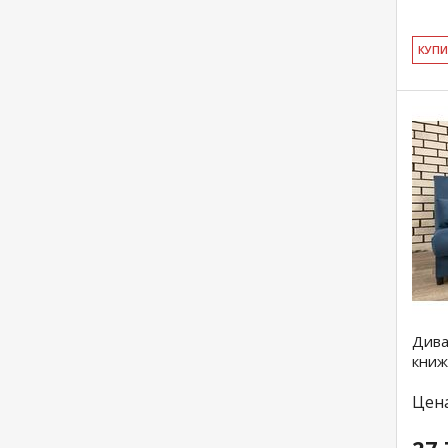
КУ­П
Дива
книж
Цен