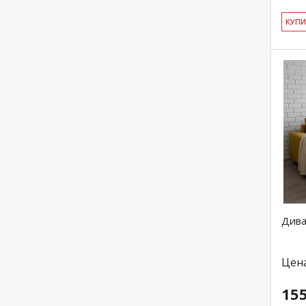
КУ­П
Дива
Цен
155