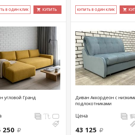
КУПИТЬ
КУ
ИТЬ В ОДИН КЛИК
КУ­ПИТЬ В ОДИН КЛИК
н угловой Гранд
Диван Аккордеон с низким
подлокотниками
а
Цена
 250
43 125