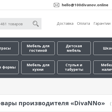
hello@100divanov.online
Доставка
Оплата
Гарантии
Мебель для
Детская
трасы
Шка
гостиной
мебель
Мебель для
Стулья и
Мебе
е формы
кухни
табуреты
нали
овары производителя «DivaNNo»
(