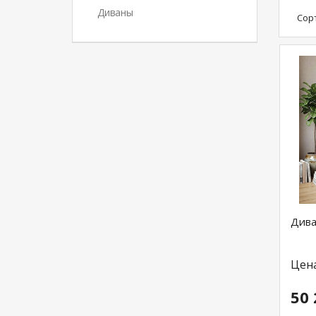
Диваны
Сор
Дива
Цен
50 