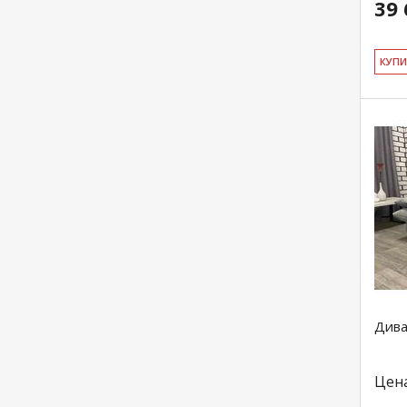
39 
КУ­П
Дива
Цен