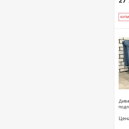
27 
КУ­П
Дива
подл
Цен