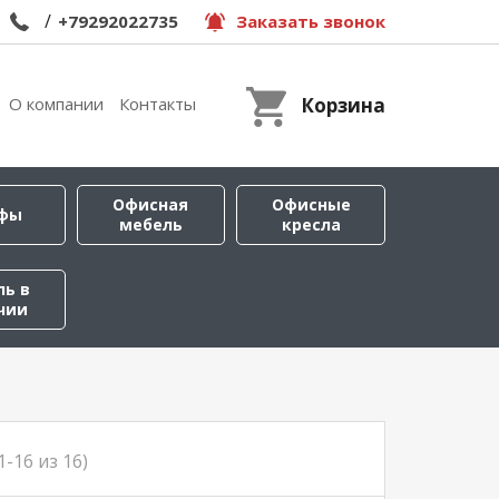
/
+79292022735
Заказать звонок
О компании
Контакты
Корзина
Офисная
Офисные
фы
мебель
кресла
ль в
чии
1-16 из 16)