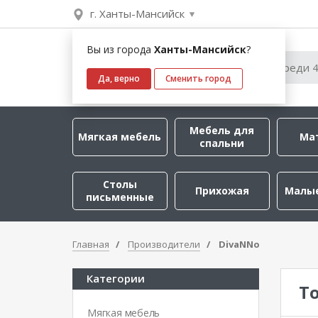
г. Ханты-Мансийск
Вы из города
Ханты-Мансийск
?
Да, верно
Сменить город
Мебель для
Мягкая мебель
Ма
спальни
Столы
Прихожая
Малы
письменные
Главная
Производители
DivaNNo
Категории
Т
Мягкая мебель