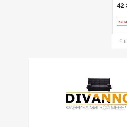
42 
КУ­П
Стр