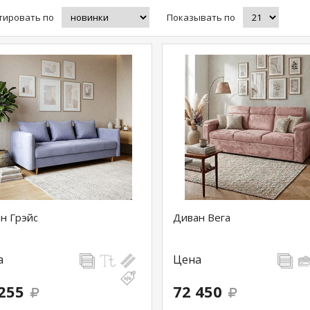
тировать по
Показывать по
н Грэйс
Диван Вега
а
Цена
255
72 450