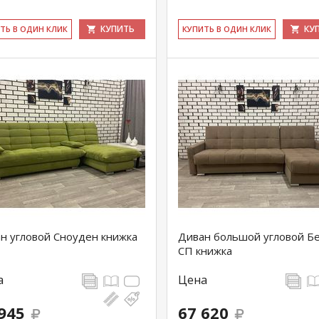
КУПИТЬ
КУ
ИТЬ В ОДИН КЛИК
КУ­ПИТЬ В ОДИН КЛИК
н угловой Сноуден книжка
Диван большой угловой Б
СП книжка
а
Цена
945
67 620