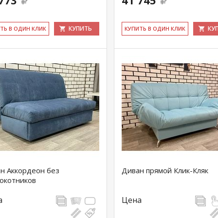
773
41 745
КУПИТЬ
КУ
ИТЬ В ОДИН КЛИК
КУ­ПИТЬ В ОДИН КЛИК
н Аккордеон без
Диван прямой Клик-Кляк
окотников
а
Цена