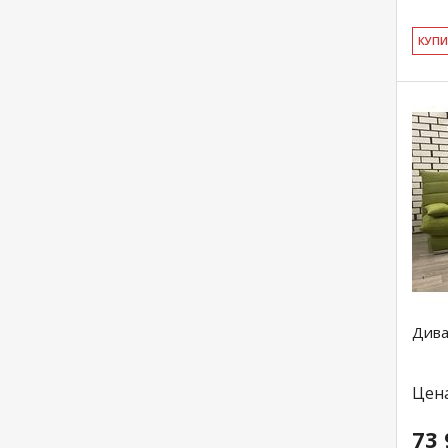
КУ­П
Дива
Цен
73 