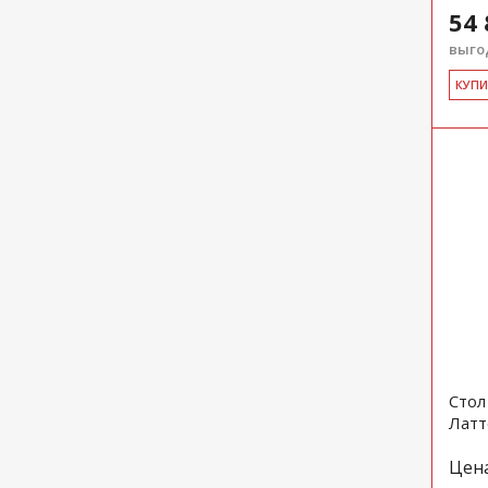
54 
выгод
КУ­П
Стол
Латт
Цен