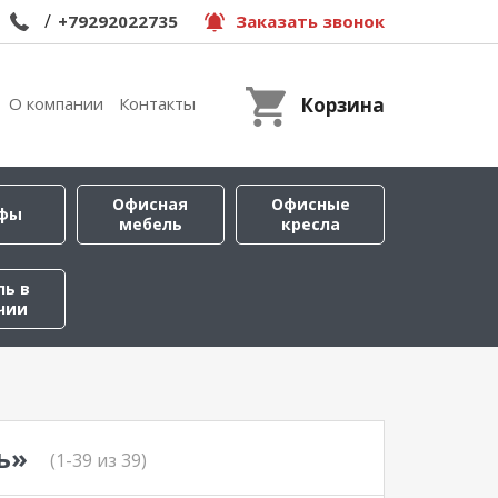
/
+79292022735
Заказать звонок
О компании
Контакты
Корзина
Офисная
Офисные
фы
мебель
кресла
ль в
чии
ь»
(1-39 из 39)