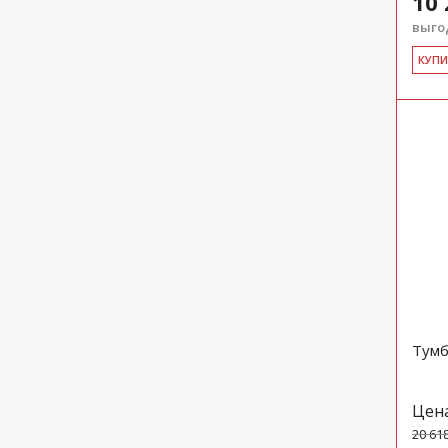
10 
выгод
КУ­П
Тумб
Цен
20 61