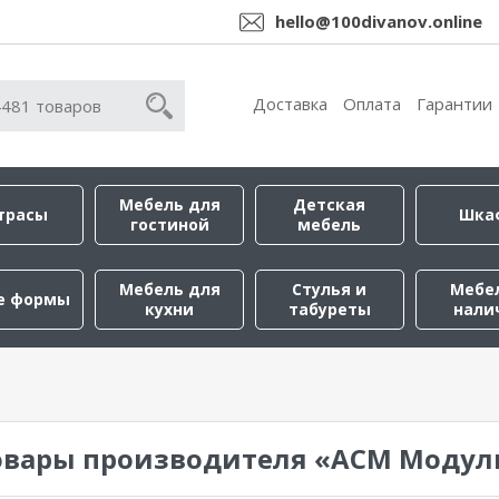
hello@100divanov.online
Доставка
Оплата
Гарантии
Мебель для
Детская
трасы
Шка
гостиной
мебель
Мебель для
Стулья и
Мебе
е формы
кухни
табуреты
нали
овары производителя «АСМ Модул