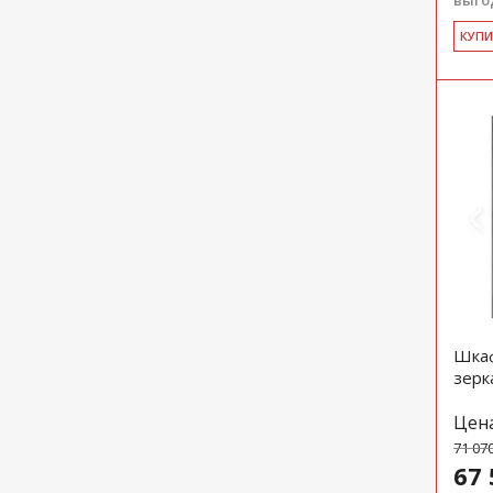
выгод
КУ­П
Шкаф
зерк
Цен
71 07
67 