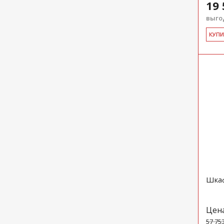
19 
выгод
КУ­П
Шкаф
Цен
57 75