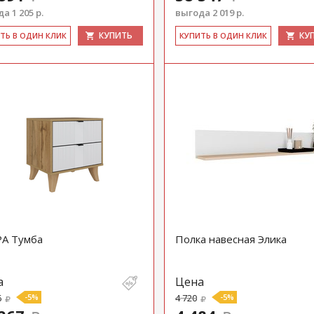
а 1 205 р.
выгода 2 019 р.
КУПИТЬ
КУ
ИТЬ В ОДИН КЛИК
КУ­ПИТЬ В ОДИН КЛИК
А Тумба
Полка навесная Элика
а
Цена
6
-5%
4 720
-5%