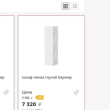
жер
Шкаф-пенал глухой Бержер
Цена
7 705
-5%
7 320