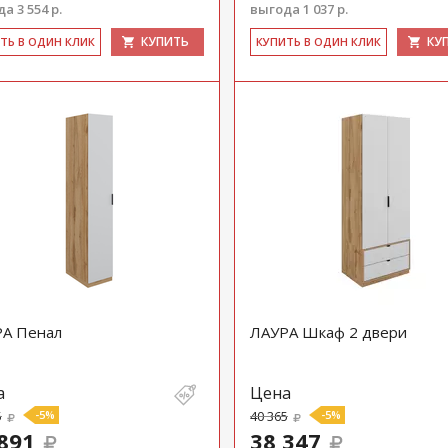
а 3 554 р.
выгода 1 037 р.
КУПИТЬ
КУ
ИТЬ В ОДИН КЛИК
КУ­ПИТЬ В ОДИН КЛИК
А Пенал
ЛАУРА Шкаф 2 двери
а
Цена
5
-5%
40 365
-5%
891
38 347