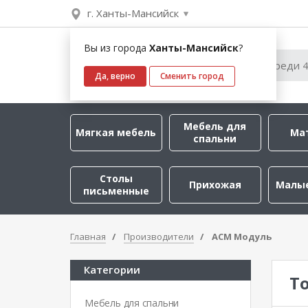
г. Ханты-Мансийск
Вы из города
Ханты-Мансийск
?
Да, верно
Сменить город
Мебель для
Мягкая мебель
Ма
спальни
Столы
Прихожая
Малы
письменные
Главная
Производители
АСМ Модуль
Категории
Т
Мебель для спальни