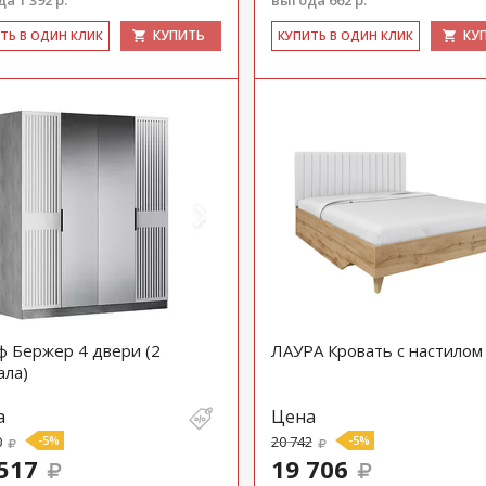
а 1 392 р.
выгода 662 р.
КУПИТЬ
КУ
ИТЬ В ОДИН КЛИК
КУ­ПИТЬ В ОДИН КЛИК
 Бержер 4 двери (2
ЛАУРА Кровать с настилом
ала)
а
Цена
0
-5%
20 742
-5%
517
19 706