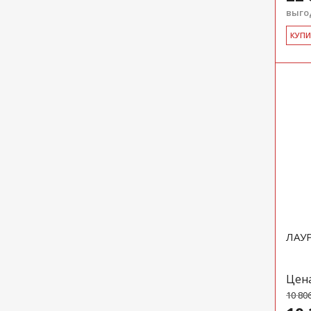
выгод
КУ­П
ЛАУР
Цен
10 80