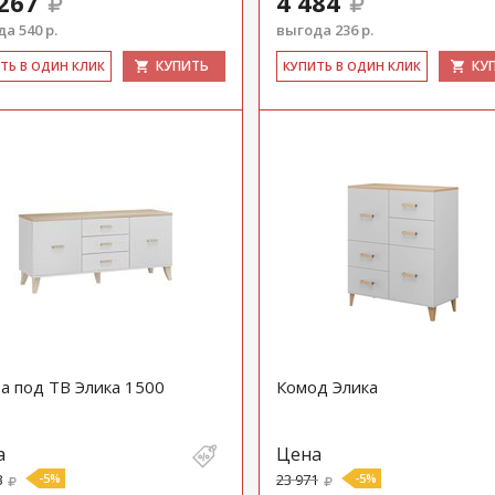
267
4 484
а 540 р.
выгода 236 р.
КУПИТЬ
КУ
ИТЬ В ОДИН КЛИК
КУ­ПИТЬ В ОДИН КЛИК
а под ТВ Элика 1500
Комод Элика
а
Цена
8
-5%
23 971
-5%