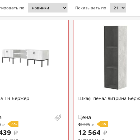
тировать по
Показывать по
а ТВ Бержер
Шкаф-пенал витрина Бер
а
Цена
0
-5%
13 225
-5%
439
12 564