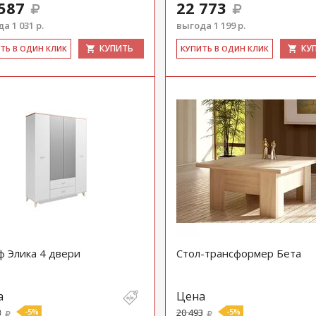
587
22 773
а 1 031 р.
выгода 1 199 р.
КУПИТЬ
КУ
ИТЬ В ОДИН КЛИК
КУ­ПИТЬ В ОДИН КЛИК
 Элика 4 двери
Стол-трансформер Бета
а
Цена
3
-5%
20 493
-5%