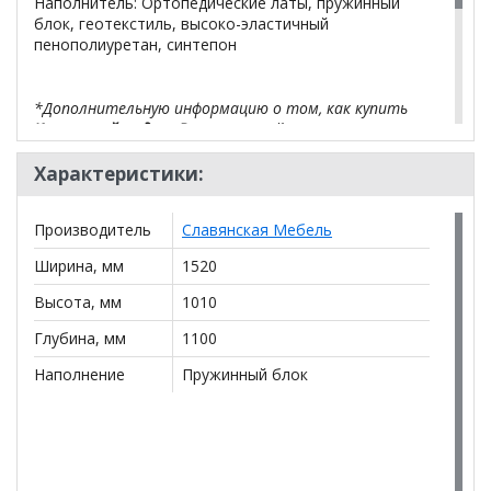
Наполнитель: Ортопедические латы, пружинный
блок, геотекстиль, высоко-эластичный
пенополиуретан, синтепон
*Дополнительную информацию о том, как купить
Кресельный модуль Вегас
уточняйте у нашего
менеджера по телефону
+79292022735
.
Характеристики:
**Цены на официальном сайте
100диванов.com
действительны только для интернет-магазина
и
Производитель
Славянская Мебель
могут отличаться от цен в розничных магазинах-
салонах сети!
Ширина, мм
1520
Высота, мм
1010
Глубина, мм
1100
Наполнение
Пружинный блок