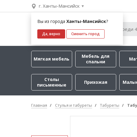
г. Ханты-Мансийск
Вы из города
Ханты-Мансийск
?
Да, верно
Сменить город
Мебель для
Мягкая мебель
Ма
спальни
Столы
Прихожая
Малы
письменные
Главная
Стулья и табуреты
Табуреты
Таб