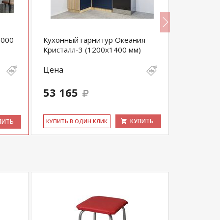
1000
Кухонный гарнитур Океания
Кухонный
Кристалл-3 (1200х1400 мм)
глянец-23
Цена
Цена
53 165
113 07
КУПИТЬ
ПИТЬ
КУ­ПИТЬ В ОДИН КЛИК
КУ­ПИТЬ В 