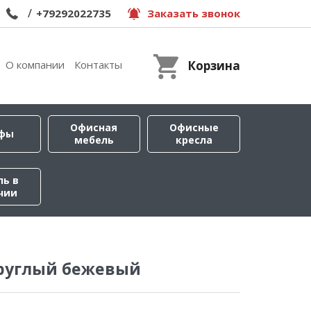
/
+79292022735
Заказать звонок
О компании
Контакты
Корзина
Офисная
Офисные
фы
мебель
кресла
ль в
чии
круглый бежевый