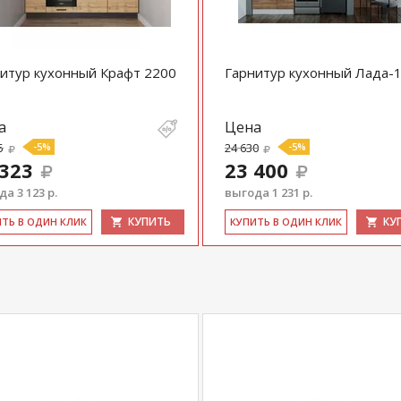
итур кухонный Крафт 2200
Гарнитур кухонный Лада-
а
Цена
5
-5%
24 630
-5%
 323
23 400
а 3 123 р.
выгода 1 231 р.
КУПИТЬ
КУ
ИТЬ В ОДИН КЛИК
КУ­ПИТЬ В ОДИН КЛИК