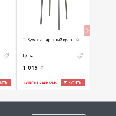
Табурет квадратный красный
Табурет 
Цена
Цена
1 015
1 898
ПИТЬ
КУПИТЬ
КУ­ПИТЬ В ОДИН КЛИК
КУ­ПИТЬ В 