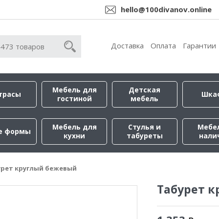
hello@100divanov.online
Доставка
Оплата
Гарантии
Мебель для
Детская
трасы
Шка
гостиной
мебель
Мебель для
Стулья и
Мебе
е формы
кухни
табуреты
нали
урет круглый бежевый
Табурет 