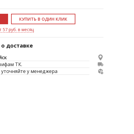
КУПИТЬ В ОДИН КЛИК
т 57 руб. в месяц
о доставке
йск
рифам ТК.
 уточняйте у менеджера