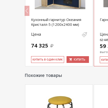
Кухонный гарнитур Океания
Гарн
Кристалл-5 (1200х2400 мм)
Цена
Цен
62 44
74 325
59
выгод
КУПИТЬ
КУПИТЬ
КУ­ПИТЬ В ОДИН КЛИК
КУ­П
Похожие товары