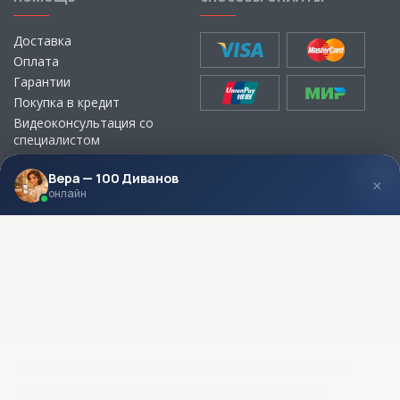
Доставка
Оплата
Гарантии
Покупка в кредит
Видеоконсультация со
специалистом
Выбор ткани для мебели без
визита в магазин
Вера — 100 Диванов
×
онлайн
МЫ В СОЦСЕТЯХ
КОНТАКТЫ
Написать директору
Адреса магазинов
Пункты самовывоза
Контакты
Мы заботимся о вашей конфиденциальности
Мы используем файлы cookie, чтобы улучшить ваш опыт,