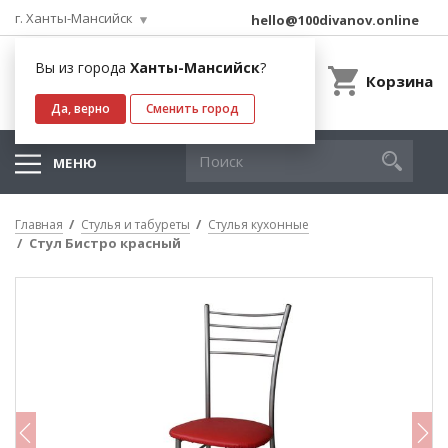
г. Ханты-Мансийск
hello@100divanov.online
Вы из города
Ханты-Мансийск
?
Корзина
Да, верно
Сменить город
МЕНЮ
Главная
Стулья и табуреты
Стулья кухонные
Стул Бистро красный