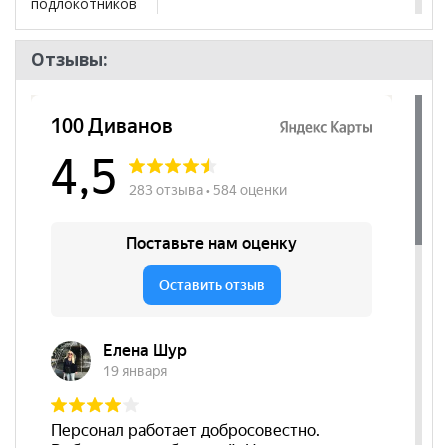
подлокотников
Размер
425*940*510
Отзывы:
Регулировка по
нет
высоте
Цвет основания
Серый
Материал
Винилискожа
сиденья
Бренд
Дрехар
Стиль
Современный
Комната
Кухня
Пол