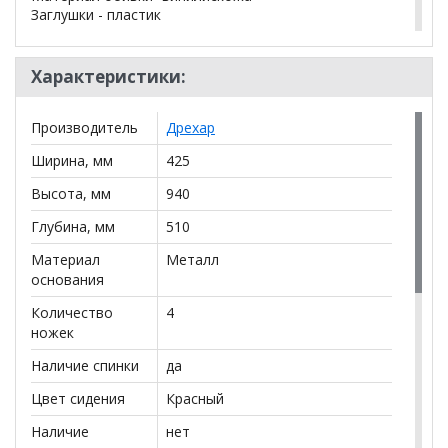
Заглушки - пластик
*Дополнительную информацию о том, как купить
Характеристики:
Стул Бистро красный
уточняйте у нашего
менеджера по телефону
+79292022735
.
Производитель
Дрехар
**Цены на официальном сайте
100диванов.com
Ширина, мм
425
действительны только для интернет-магазина
и
могут отличаться от цен в розничных магазинах-
Высота, мм
940
салонах сети!
Глубина, мм
510
Материал
Металл
основания
Количество
4
ножек
Наличие спинки
да
Цвет сидения
Красный
Наличие
нет