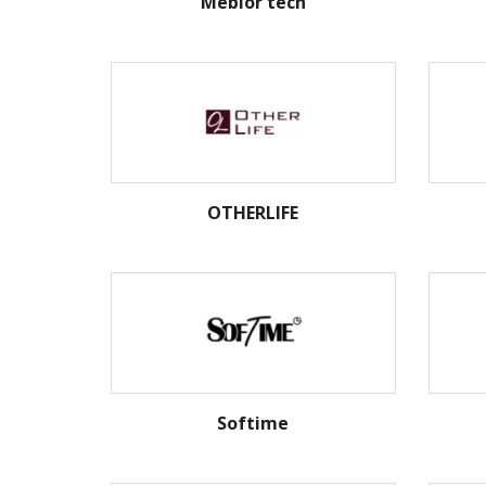
Mebior tech
OTHERLIFE
Softime