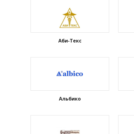
Аби-Текс
Альбико