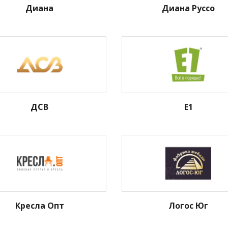
Диана
Диана Руссо
ДСВ
Е1
Кресла Опт
Логос Юг