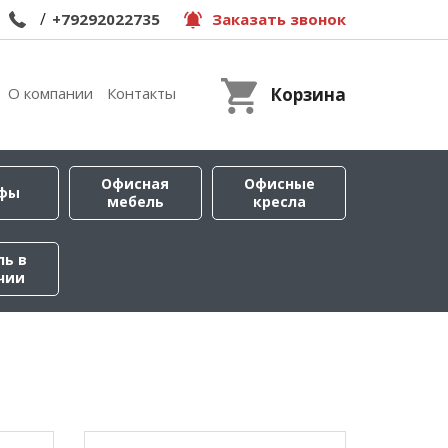
/
+79292022735
Заказать звонок
О компании
Контакты
Корзина
Офисная
Офисные
фы
мебель
кресла
ль в
чии