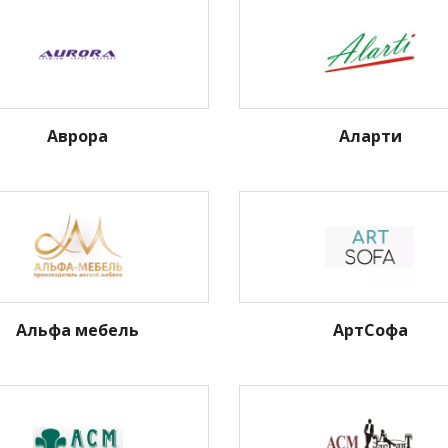
Аврора
Аларти
Альфа мебель
АртСофа