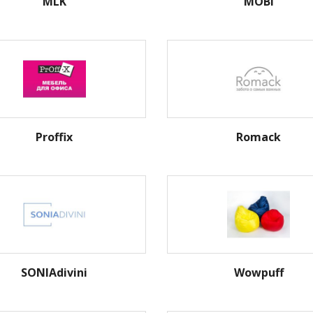
MLK
MOBI
Proffix
Romack
SONIAdivini
Wowpuff