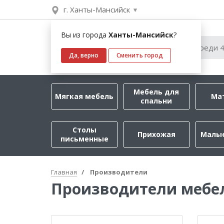
г. Ханты-Мансийск
Вы из города
Ханты-Мансийск
?
Да, верно
Сменить город
Мебель для
Мягкая мебель
Ма
спальни
Столы
Прихожая
Малы
письменные
Главная
Производители
Производители мебе