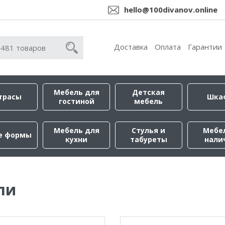
hello@100divanov.online
Доставка
Оплата
Гарантии
Мебель для
Детская
трасы
Шка
гостиной
мебель
Мебель для
Стулья и
Мебе
е формы
кухни
табуреты
нали
ли