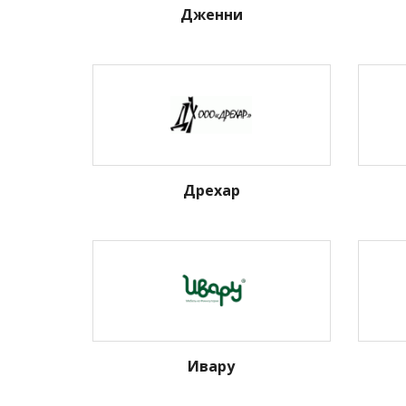
Дженни
Дрехар
Ивару